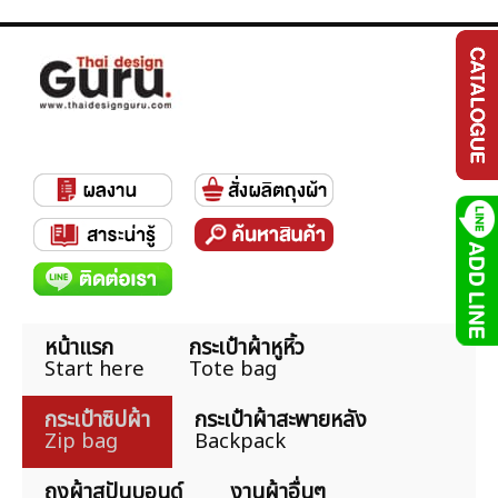
หน้าแรก
กระเป๋าผ้าหูหิ้ว
Start here
Tote bag
กระเป๋าซิปผ้า
กระเป๋าผ้าสะพายหลัง
Zip bag
Backpack
ถุงผ้าสปันบอนด์
งานผ้าอื่นๆ