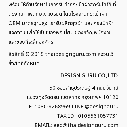
พร้อมให้คำปรึกษาในการรับทำกระเป๋าผ้าสกรีนโลโก้ ที่
ตรงกับภาพลักษณ์แบรนด์ โดยโรงงานกระเป๋าผ้า
OEM มาตรฐานสูง เรารับผลิตถุงผ้า และ กระเป๋าผ้า
แจกงาน เพื่อใช้เป็นของพรีเมี่ยม ของขวัญพนักงาน
และของที่ระลึกองค์กร
ลิขสิทธิ์ © 2018
thaidesignguru.com
สงวนไว้
ซึ่งสิทธิทั้งหมด.
DESIGN GURU CO.,LTD.
50 ซอยสาธุประดิษฐ์ 4 ถนนจันทน์
แขวงทุ่งวัดดอน เขตสาทร กรุงเทพฯ 10120
TEL: 080-8268969 LINE:
@designguru
TAX ID : 0105561057731
EMAIL:
eed@thaidesignguru.com