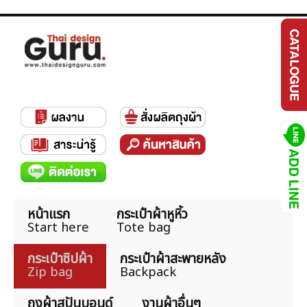
หน้าแรก
กระเป๋าผ้าหูหิ้ว
Start here
Tote bag
กระเป๋าซิปผ้า
กระเป๋าผ้าสะพายหลัง
Zip bag
Backpack
ถุงผ้าสปันบอนด์
งานผ้าอื่นๆ