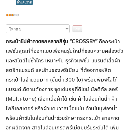
ผ้าแคนวาส
ให้
เรต
กรุณา
ให้
สมาชิก:
3
/
5
คะแนน
กระเป๋าซิปผ้าคาดอกหลากสีรุ่น “CROSSBY”
คือกระเป๋า
แฟชั่นสุดเท่ที่ออกแบบเพื่อคนรุ่นใหม่ที่ชอบความคล่องตัว
และสไตล์ไม่ซ้ำใคร เหมาะกับ ธุรกิจแฟชั่น แบรนด์เสื้อผ้า
สตรีทแบรนด์ และร้านของพรีเมียม ที่ต้องการผลิต
กระเป๋าในจำนวนมาก (ขั้นต่ำ 300 ใบ) พร้อมพิมพ์โลโก้
แบรนด์ได้ตามต้องการ จุดเด่นอยู่ที่ดีไซน์ มัลติคัลเลอร์
(Multi-tone) เลือกเนื้อผ้าได้ เช่น ผ้าไนล่อนกันน้ำ ผ้า
โพลีเอสเตอร์ หรือผ้าแคนวาสเนื้อแน่น ด้านในบุฟองน้ำ
พร้อมผ้าซับไนล่อนกันน้ำช่วยรักษาทรงกระเป๋า สายคาด
อกผลิตจาก สายไนล่อนเกรดพรีเมียมปรับระดับได้ เพิ่ม