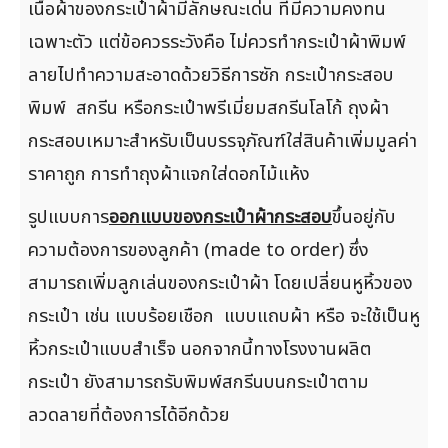
เนื้อผ้าของกระเป๋าผ้ามีลักษณะเด่น ที่มีความคงทน
เฉพาะตัว แต่ข้อควรระวังคือ ไม่ควรทำกระเป๋าผ้าพิมพ์
ลายไปทำความสะอาดด้วยวิธีการซัก กระเป๋ากระสอบ
พิมพ์ สกรีน หรือกระเป๋าพรีเมี่ยมสกรีนโลโก้ ถุงผ้า
กระสอบเหมาะสำหรับเป็นบรรจุภัณฑ์ใส่สินค้าเพิ่มมูลค่า
ราคาถูก การทำถุงผ้าแจกใส่ดอกไม้แห้ง
รูปแบบการ
ออกแบบของกระเป๋าผ้ากระสอบ
ขึ้นอยู่กับ
ความต้องการของลูกค้า (made to order) ซึ่ง
สามารถเพิ่มลูกเล่นของกระเป๋าผ้า โดยเปลี่ยนหูหิ้วของ
กระเป๋า เช่น แบบร้อยเชือก แบบแถบผ้า หรือ จะใช้เป็นหู
หิ้วกระเป๋าแบบสำเร็จ นอกจากนี้ทางโรงงานผลิต
กระเป๋า ยังสามารถรับพิมพ์สกรีนบนกระเป๋าตาม
ลวดลายที่ต้องการได้อีกด้วย