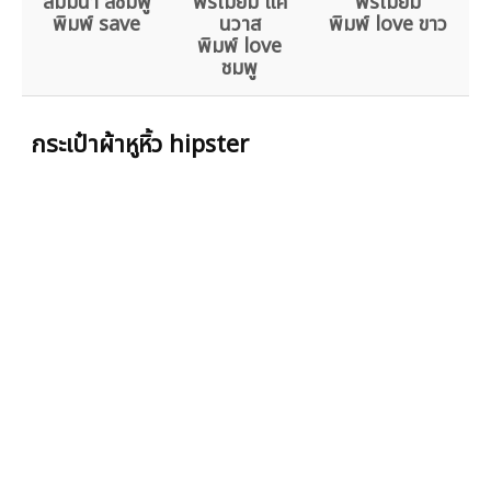
สัมมนา สีชมพู
พรีเมียม แค
พรีเมียม
พิมพ์ save
นวาส
พิมพ์ love ขาว
พิมพ์ love
ชมพู
กระเป๋าผ้าหูหิ้ว hipster