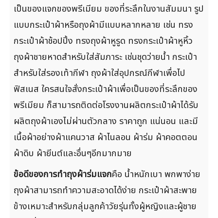
เป็นของแจกของพรีเมียม ของที่ระลึกในงานสัมมนา รูป
แบบกระเป๋าผ้าหรือถุงผ้ามีแบบหลากหลาย เช่น ทรง
กระเป๋าผ้าช้อปปิ้ง ทรงถุงผ้าหูรูด ทรงกระเป๋าผ้าหูหิ้ว
ถุงผ้าชายหาดสำหรับใส่สัมภาระ เช่นชุดว่ายน้ำ กระเป๋า
สำหรับใส่รองเท้ากีฬา ถุงผ้าใส่อุปกรณ์กีฬาเพื่อไป
ฟิสเนส ใครสนใจสั่งกระเป๋าผ้าเพื่อเป็นของที่ระลึกของ
พรีเมียม ก็สามารถติดต่อโรงงานผลิตกระเป๋าผ้าได้รับ
ผลิตถุงผ้าเองไม่ผ่านตัวกลาง ราคาถูก แน่นอน และมี
เนื้อผ้าอย่างผ้าแคนวาส ผ้าไนลอน ผ้าร่ม ผ้าคอตตอน
ผ้าดิบ ผ้ายีนต์และอื่นๆอีกมากมาย
ข้อดีของการทำถุงผ้าร่มแจก
คือ น้ำหนักเบา พกพาง่าย
ถุงผ้าสามารถทำความสะอาดได้ง่าย กระเป๋าผ้าสะพาย
ข้างเหมาะสำหรับกลุ่มลูกค้าวัยรุ่นทั้งผู้หญิงและผู้ชาย