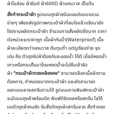
ผ้าไนล่อน ผ้ายีนต์ ผ้า600D ผ้าแคนวาส เป็นต้น
สั่งทำกระเป๋าผ้า
รูปแบบถุงผ้าสปันบอนด์แบบแขวน
ง่ายๆ เพียงส่งรูปภาพกระเป๋าผ้าที่สนใจแล้วแจ้งมายัง
โรงงานผลิตกระเป๋าผ้า จำนวนการสั่งผลิตยิ่งมาก ราคา
ต่อหน่วยจะราคาถูก เนื้อผ้ากันน้ำ(Waterproof) เนื้อ
ผ้าละเอียดกว่าแคนวาส ต้นทุนต่ำ แต่ดูเรียบง่าย จุด
เด่น คือ ตัวถุงซิปผ้าป้องกันละอองน้ำ ได้ดี เมื่อมีหยดน้ำ
เกาะหรือกระเด็นมาโดนหยดน้ำจะไม่ซึมเข้าผิว
ผ้า
"กระเป๋าผ้าทรงคล้องคอ"
สามารถเลือกเนื้อผ้าตาม
ต้องการ, กำหนดขนาดกระเป๋าผ้า และยังสามารถ
ออกแบบลายสกรีนตามได้ รูปแบบงานพิมพ์กระเป๋าผ้า
จะมีแบบถุงผ้าพร้อมปัก พิมพ์ดิจิตอลหรือสกรีน โลโก้
บนตัวถุงผ้าคมชัด รับสั่งตัดถุงผ้าสกรีนลาย สั่งทำของ