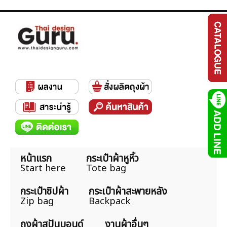
หน้าแรก
กระเป๋าผ้าหูหิ้ว
Start here
Tote bag
กระเป๋าซิปผ้า
กระเป๋าผ้าสะพายหลัง
Zip bag
Backpack
ถุงผ้าสปันบอนด์
งานผ้าอื่นๆ