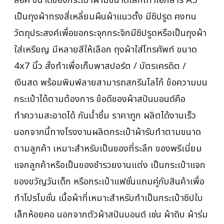
เป็นถุงผ้าทรงสี่เหลี่ยมผืนผ้าแนวตั้ง มีซิปรูด คงทน
วัตถุประสงค์เพื่อขอกระจุกกระจิกมีซิปรูดหรือเป็นถุงผ้า
ใส่เหรียญ มีหลายสีให้เลือก ถุงผ้าใส่โทรศัพท์ ขนาด
4x7 นิ้ว สั่งทำเพื่อเก็บพาสปอร์ต / บัตรเครดิต /
เงินสด พร้อมพิมพ์ลายสามารถสกรีนโลโก้ ข้อความบน
กระเป๋าได้ตามต้องการ ข้อดีของผ้าสปันบอนด์คือ
ทำความสะอาดได้ กันน้ำซึ่ม ราคาถูก ผลิตได้งานเร็ว
นอกจากนี้ทางโรงงานผลิตกระเป๋าผ้ารับทำตามขนาด
ตามลูกค้า เหมาะสำหรับเป็นของที่ระลึก ของพรีเมี่ยม
แจกลูกค้าหรือเป็นของชำรวยงานแต่ง เป็นกระเป๋าแจก
ของขวัญวันเด็ก หรือกระเป๋าแฟชั่นแถมคู่กับสินค้าเพื่อ
ทำโปรโมชั่น เนื้อผ้าที่เหมาะสำหรับทำเป็นกระเป๋าซิปใบ
เล็กห้อยคอ นอกจากตัวผ้าสปันบอนด์ เช่น ผ้าดิบ ผ้าร่ม