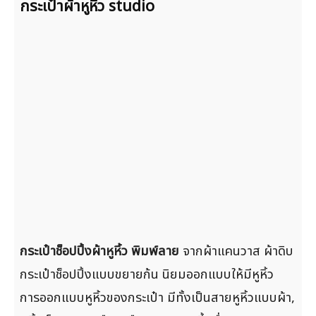
กระเป๋าผ้าหูหิ้ว studio
กระเป๋าช็อปปิ้งผ้าหูหิ้ว พิมพ์ลาย
จากผ้าแคนวาส ผ้าดิบ
กระเป๋าช็อปปิ้งแบบขยายก้น นิยมออกแบบให้มีหูหิ้ว
การออกแบบหูหิ้วของกระเป๋า มีทั้งเป็นสายหูหิ้วแบบผ้า,