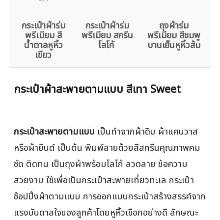
กระเป๋าผ้าร่ม
กระเป๋าผ้าร่ม
ถุงผ้าร่ม
พรีเมียม สี
พรีเมียม สกรีน
พรีเมียม สีชมพู
น้ำตาลหูหิ้ว
โลโก้
บานเย็นหูหิ้วส้ม
เขียว
กระเป๋าผ้าสะพายตามแบบ สีเทา Sweet
กระเป๋าสะพายตามแบบ
เป็นทำจากผ้าดิบ ผ้าแคนวาส
หรือผ้ายีนต์ เป็นต้น พิมพ์ลายด้วยสีสกรีนคุณภาพคม
ชัด ติดทน เป็นถุงผ้าพร้อมโลโก้ ลวดลาย ข้อความ
สวยงาม ใช้เพื่อเป็นกระเป๋าสะพายเที่ยวทะเล กระเป๋า
ช้อปปิ้งผ้าตามแบบ การออกแบบกระเป๋าสร้างสรรค์จาก
แรงบันดาลใจของลูกค้าโดยหูหิ้วเชือกอย่างดี ลักษณะ