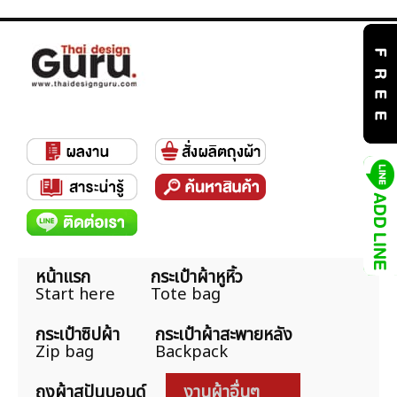
หน้าแรก
กระเป๋าผ้าหูหิ้ว
Start here
Tote bag
กระเป๋าซิปผ้า
กระเป๋าผ้าสะพายหลัง
Zip bag
Backpack
ถุงผ้าสปันบอนด์
งานผ้าอื่นๆ