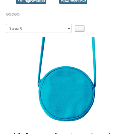
กระเป๋าหูหิ้วตามแบบ
ร้านพิมพ์กระเป๋าผ้า
กรุณา
ให้
คะแนน