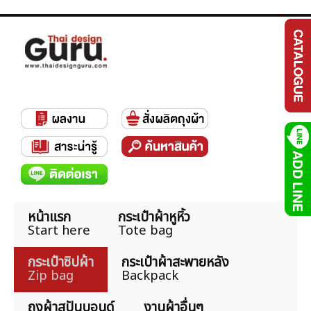
หน้าแรก
กระเป๋าผ้าหูหิ้ว
Start here
Tote bag
กระเป๋าซิปผ้า
กระเป๋าผ้าสะพายหลัง
Zip bag
Backpack
ถุงผ้าสปันบอนด์
งานผ้าอื่นๆ