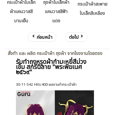
กระเป๋าผ้าใบเล็ก
ถุงผ้าใบเล็กผ้า
กระเป๋าผ้าสะพาย
ผ้าแคนวาสสี
แคนวาสสีฟ้า
ใบเล็กสีเหลือง
บานเย็น
แดง
ก่อนหน้า
ต่อไป
สั่งทำ และ ผลิต กระเป๋าผ้า ถุงผ้า จากโรงงานโดยตรง
รับทำถุงหูรูดผ้ากำมะหยี่สีม่วง
เข้ม สกรีนลาย "พระพิฆเนศ
๒๕๖๙"
30-11-542
Hits:
400 ผลงานทำกระเป๋าผ้า