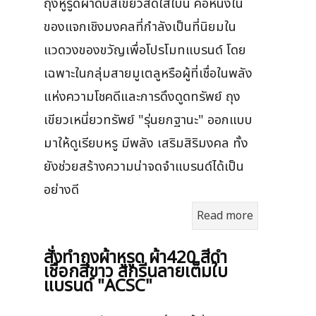
ถุงหูรูดผ้าดิบสีเขียวสดใสใบนี้ คือหนึ่งใน
ของแจกเชิงมงคลที่กำลังเป็นที่นิยมใน
แวดวงของขวัญเพื่อโปรโมทแบรนด์ โดย
เฉพาะในกลุ่มสายมูเตลูหรือผู้ที่เชื่อในพลัง
แห่งความโชคดีและการดึงดูดทรัพย์ ถุง
เขียวเหนี่ยวทรัพย์ "รุ่นยกฐานะ" ออกแบบ
มาให้ดูเรียบหรู มีพลัง เสริมสิริมงคล ทั้ง
ยังช่วยสร้างความน่าจดจำแบรนด์ได้เป็น
อย่างดี
Read more
สั่งทำถุงผ้าหูรูด ผ้า420 สีดำ
เชือกสีขาว สกรีนลายเต็มใบ
แบรนด์ "ACSC"