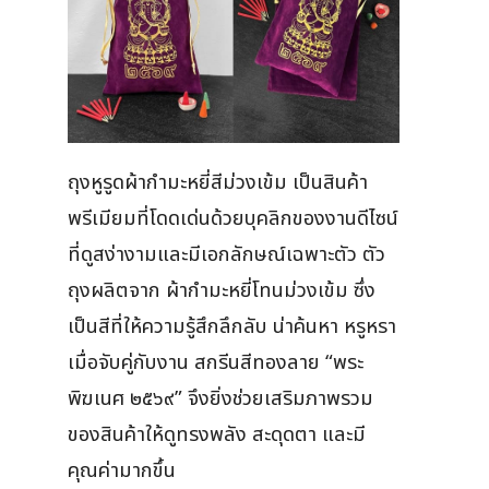
ถุงหูรูดผ้ากำมะหยี่สีม่วงเข้ม เป็นสินค้า
พรีเมียมที่โดดเด่นด้วยบุคลิกของงานดีไซน์
ที่ดูสง่างามและมีเอกลักษณ์เฉพาะตัว ตัว
ถุงผลิตจาก ผ้ากำมะหยี่โทนม่วงเข้ม ซึ่ง
เป็นสีที่ให้ความรู้สึกลึกลับ น่าค้นหา หรูหรา
เมื่อจับคู่กับงาน สกรีนสีทองลาย “พระ
พิฆเนศ ๒๕๖๙” จึงยิ่งช่วยเสริมภาพรวม
ของสินค้าให้ดูทรงพลัง สะดุดตา และมี
คุณค่ามากขึ้น