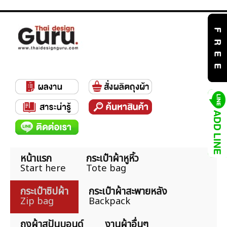
หน้าแรก
กระเป๋าผ้าหูหิ้ว
Start here
Tote bag
กระเป๋าซิปผ้า
กระเป๋าผ้าสะพายหลัง
Zip bag
Backpack
ถุงผ้าสปันบอนด์
งานผ้าอื่นๆ