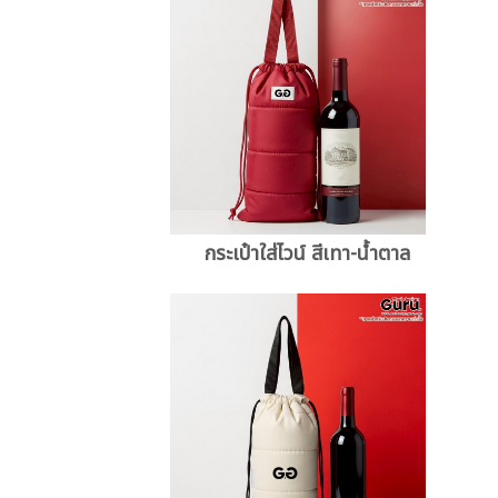
กระเป๋าใส่ไวน์ สีเทา-น้ำตาล