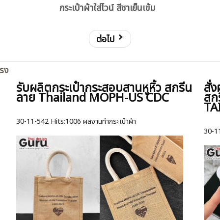
กระเป๋าผ้าใส่ไวน์ สีชาเย็นเข้ม
ต่อไป
ตรง
รับผลิตกระเป๋ากระสอบสานหูหิ้ว สกรีน
สั
ลาย Thailand MOPH-US CDC
สก
TA
30-11-542
Hits:
1006 ผลงานทำกระเป๋าผ้า
30-1