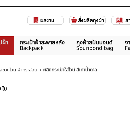
ปผ้า
กระเป๋าผ้าสะพายหลัง
ถุงผ้าสปันบอนด์
งา
Backpack
Spunbond bag
Fa
ใส่ขวดไวน์ ผ้ากระสอบ
ผลิตกระเป๋าใส่ไวน์ สีเทาน้ำตาล
0 ใบ