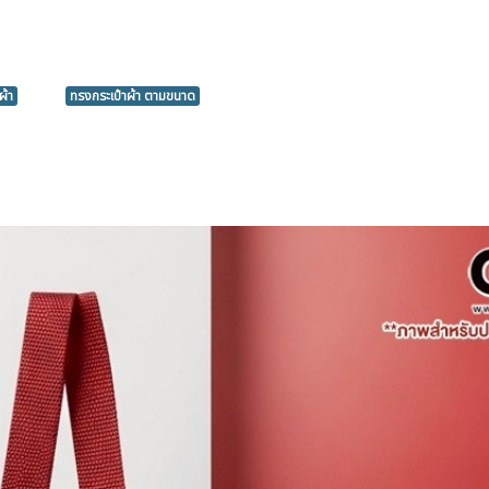
ผ้า
ทรงกระเป๋าผ้า ตามขนาด