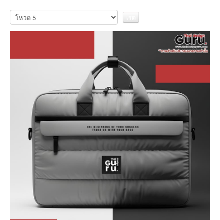
เรต
กรุณา
ให้
สมาชิก:
4
/
5
คะแนน