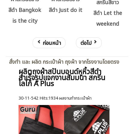
สกรีนสีขาว
สีดำ Bangkok
สีดำ Just do it
สีดำ Let the
is the city
weekend
ก่อนหน้า
ต่อไป
สั่งทำ และ ผลิต กระเป๋าผ้า ถุงผ้า จากโรงงานโดยตรง
ผลิตถุงผ้าสปันบอนด์หูหิ้วสีดำ
สำเร็จรูปแจกงานสัมมนา สกรีน
โลโก้ A Plus
30-11-542
Hits:
1934 ผลงานทำกระเป๋าผ้า