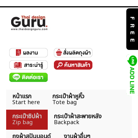
หน้าแรก
กระเป๋าผ้าหูหิ้ว
Start here
Tote bag
กระเป๋าซิปผ้า
กระเป๋าผ้าสะพายหลัง
Zip bag
Backpack
ถุงผ้าสปันบอนด์
งานผ้าอื่นๆ