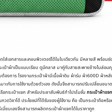
่เอกสารและคอมพิวเตอร์ได้ในใบเดียวกัน มีหลายสี พร้อมช่อ
กระเป๋าผ้าเป็นแบบเรียบ ดูมีคลาส มาคู่กับสายสะพายข้างไนล่อนค
ต้องการ โรงงานกระเป๋าผ้ามีเนื้อผ้าดิบ ผ้าร่ม ผ้า600D ผ้าห
หมาะกับการใช้งานด้วยตัวเอง ดังนั้นจึงสามารถปรับเปลี่ยนขนา
ึก หรือกระเป๋าแจก สำหรับประชาสัมพันธ์ทำโปรโมชั่น
กระเป๋าผ้าแจ
กวดวิชาได้ ประโยชน์ที่ได้รับของผู้ใช้งาน คือ เป็นกระเป๋าถือหร
พรีเมี่ยมเองจึงสามารถผลิตกระเป๋าผ้าแจกได้ในราคาถูก