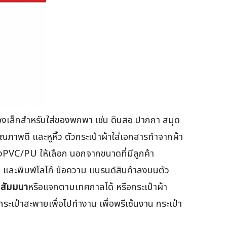
งเล็กสำหรับใส่ของพกพา เช่น ดินสอ ปากกา สมุด
ุณภาพดี และหูหิ้ว ตัวกระเป๋าผ้าใส่เอกสารทำจากผ้า
ลังPVC/PU ให้เลือก นอกจากขนาดที่มีลูกค้า
ด และพิมพ์โลโก้ ข้อความ แบรนด์สินค้าลงบนตัว
กสัมมนา
หรือแจกตามเทศกาลได้ หรือกระเป๋าผ้า
ือกระเป๋าสะพายเพื่อไปทำงาน เพื่อพรีเซ้นงาน กระเป๋า