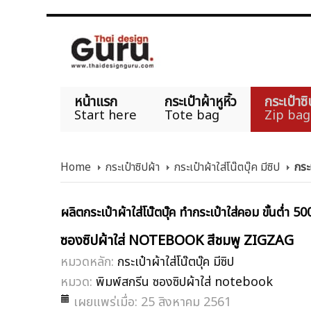
หน้าแรก
กระเป๋าผ้าหูหิ้ว
กระเป๋าซิ
Start here
Tote bag
Zip bag
Home
กระเป๋าซิปผ้า
กระเป๋าผ้าใส่โน๊ตบุ๊ค มีซิป
กระ
ผลิตกระเป๋าผ้าใส่โน๊ตบุ๊ค ทำกระเป๋าใส่คอม ขั้นต่ำ 50
ซองซิปผ้าใส่ NOTEBOOK สีชมพู ZIGZAG
หมวดหลัก:
กระเป๋าผ้าใส่โน๊ตบุ๊ค มีซิป
หมวด:
พิมพ์สกรีน ซองซิปผ้าใส่ notebook
เผยแพร่เมื่อ: 25 สิงหาคม 2561