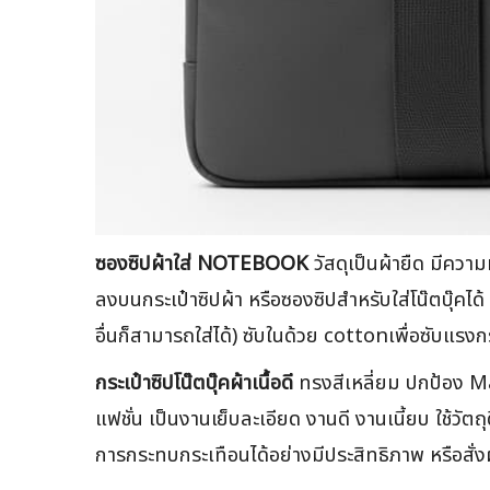
ซองซิปผ้าใส่ NOTEBOOK
วัสดุเป็นผ้ายืด มีควา
ลงบนกระเป๋าซิปผ้า หรือซองซิปสำหรับใส่โน๊ตบุ๊คไ
อื่นก็สามารถใส่ได้) ซับในด้วย cottonเพื่อซับ
กระเป๋าซิปโน๊ตบุ๊คผ้าเนื้อดี
ทรงสีเหลี่ยม ปกป้อง Ma
แฟชั่น เป็นงานเย็บละเอียด งานดี งานเนี้ยบ ใช้วั
การกระทบกระเทือนได้อย่างมีประสิทธิภาพ หรือสั่ง