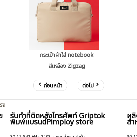
กระเป๋าผ้าใส่ notebook
สีเหลือง Zigzag
ก่อนหน้า
ต่อไป
ตรง
ย
รับทำที่ติดหลังโทรศัพท์ Griptok
ผลิ
พิมพ์แบรนด์Pimploy store
สำห
30-11-542
Hits:
2433 ผลงานทำกระเป๋าผ้า
30-1