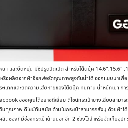
มหนา และยืดหยุ่น มีซิปรูดปิดเปิด สำหรับโน๊ตบุ้ค 14.6",15.6" 
ด้ หรือผลิตจากผ้าอ็อกฟอร์ดคุณภาพสูงกันน้ำได้ ออกแบบมาเพื่อ
แรงกระแทกและลดความเสียหายของโน๊ตบุ๊ค ทนทาน น้ำหนักเบา กา
cbook ของคุณได้อย่างดีเยี่ยม ดีไซน์กระเป๋าบางเฉียบสามารถ
ตถุดิบคุณภาพ ดีไซน์ทันสมัย ด้านในกระเป๋าสามารถสั่งบุ ด้วยผ้
ผลิตซองที่มีช่องกระเป๋าด้านนอกอีก 2 ช่องไว้สำหรับจัดเก็บอุป