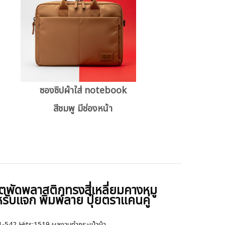
ซองซิปผ้าใส่ notebook
สีชมพู มีช่องหน้า
ตพัดพลาสติกทรงสี่เหลี่ยมคางหมู
รับแจก พิมพ์ลาย ปุ๋ยตราแคนคู่
1-542
Hits:
1519 ผลงานทำกระเป๋าผ้า