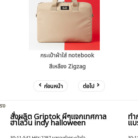
กระเป๋าผ้าใส่ notebook
สีเหลือง Zigzag
ก่อนหน้า
ต่อไป
ตรง
สั่งผลิต Griptok ผีๆแจกเทศกาล
ทำก
ฮาโลวีน indy halloween
แบ
30-11-542
Hits:
2297 ผลงานทำกระเป๋าผ้า
30-1