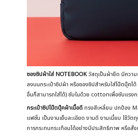
ซองซิปผ้าใส่ NOTEBOOK
วัสดุเป็นผ้ายืด มีควา
ลงบนกระเป๋าซิปผ้า หรือซองซิปสำหรับใส่โน๊ตบุ๊คไ
อื่นก็สามารถใส่ได้) ซับในด้วย cottonเพื่อซับ
กระเป๋าซิปโน๊ตบุ๊คผ้าเนื้อดี
ทรงสีเหลี่ยม ปกป้อง Ma
แฟชั่น เป็นงานเย็บละเอียด งานดี งานเนี้ยบ ใช้วั
การกระทบกระเทือนได้อย่างมีประสิทธิภาพ หรือสั่ง