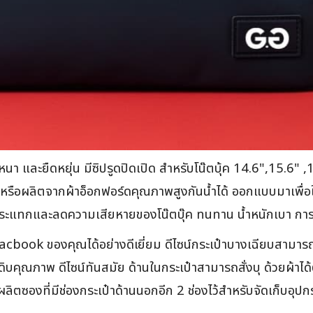
มหนา และยืดหยุ่น มีซิปรูดปิดเปิด สำหรับโน๊ตบุ้ค 14.6",15.6" 
ด้ หรือผลิตจากผ้าอ็อกฟอร์ดคุณภาพสูงกันน้ำได้ ออกแบบมาเพื่อ
แรงกระแทกและลดความเสียหายของโน๊ตบุ๊ค ทนทาน น้ำหนักเบา กา
cbook ของคุณได้อย่างดีเยี่ยม ดีไซน์กระเป๋าบางเฉียบสามารถ
ตถุดิบคุณภาพ ดีไซน์ทันสมัย ด้านในกระเป๋าสามารถสั่งบุ ด้วยผ้
ผลิตซองที่มีช่องกระเป๋าด้านนอกอีก 2 ช่องไว้สำหรับจัดเก็บอุป