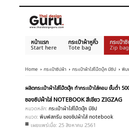
หน้าแรก
กระเป๋าผ้าหูหิ้ว
กระเป๋าซิ
Start here
Tote bag
Zip bag
Home
กระเป๋าซิปผ้า
กระเป๋าผ้าใส่โน๊ตบุ๊ค มีซิป
พิม
ผลิตกระเป๋าผ้าใส่โน๊ตบุ๊ค ทำกระเป๋าใส่คอม ขั้นต่ำ 50
ซองซิปผ้าใส่ NOTEBOOK สีเขียว ZIGZAG
หมวดหลัก:
กระเป๋าผ้าใส่โน๊ตบุ๊ค มีซิป
หมวด:
พิมพ์สกรีน ซองซิปผ้าใส่ notebook
เผยแพร่เมื่อ: 25 สิงหาคม 2561