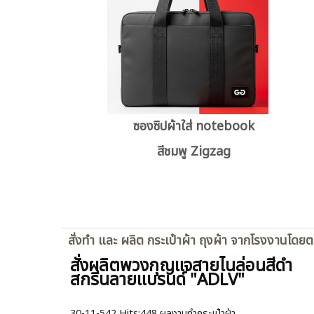
ซองซิปผ้าใส่ notebook
สีชมพู Zigzag
สั่งทำ และ ผลิต กระเป๋าผ้า ถุงผ้า จากโรงงานโดย
สั่งผลิตพวงกุญแจสายไนล่อนสีดำ
สกรีนลายแบรนด์ "ADLV"
30-11-542
Hits:
448 ผลงานทำกระเป๋าผ้า