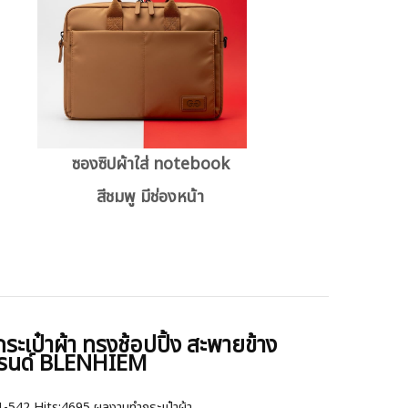
ซองซิปผ้าใส่ notebook
สีชมพู มีช่องหน้า
ระเป๋าผ้า ทรงช้อปปิ้ง สะพายข้าง
รนด์ BLENHIEM
1-542
Hits:
4695 ผลงานทำกระเป๋าผ้า