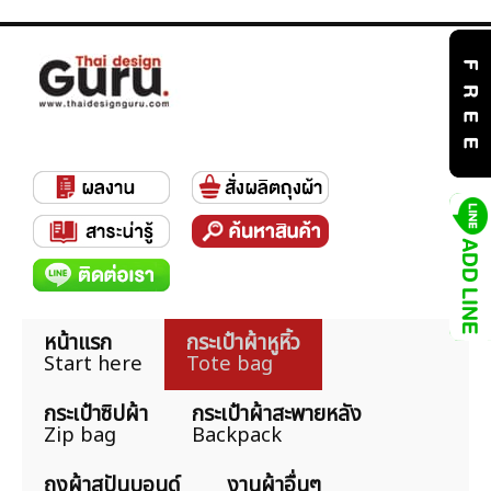
หน้าแรก
กระเป๋าผ้าหูหิ้ว
Start here
Tote bag
กระเป๋าซิปผ้า
กระเป๋าผ้าสะพายหลัง
Zip bag
Backpack
ถุงผ้าสปันบอนด์
งานผ้าอื่นๆ