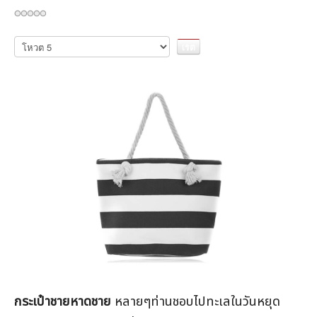
กรุณา
ให้
คะแนน
กระเป๋าชายหาดชาย
หลายๆท่านชอบไปทะเลในวันหยุด