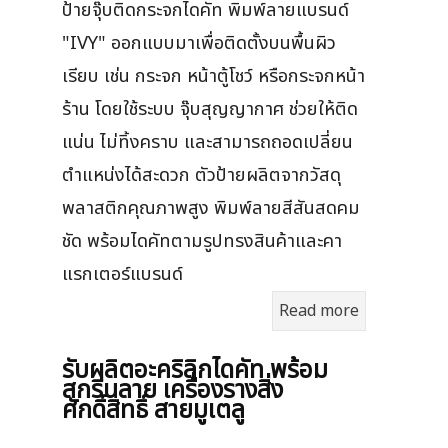
ป้ายจุ๊บติดกระจกไดคัท พิมพ์ลายแบรนด์
"IVY" ออกแบบมาเพื่อติดตั้งบนพื้นผิว
เรียบ เช่น กระจก หน้าตู้โชว์ หรือกระจกหน้า
ร้าน โดยใช้ระบบ จุ๊บสุญญากาศ ช่วยให้ติด
แน่น ไม่ทิ้งคราบ และสามารถถอดเปลี่ยน
ตำแหน่งได้สะดวก ตัวป้ายผลิตจากวัสดุ
พลาสติกคุณภาพสูง พิมพ์ลายสีสันสดคม
ชัด พร้อมไดคัทตามรูปทรงสินค้าและคา
แรกเตอร์แบรนด์
Read more
รับผลิตอะคริลิกไดคัท พร้อม
สกรีนลาย เครื่องรางสิ่ง
ศักดิ์สิทธิ์ สายมูเตลู