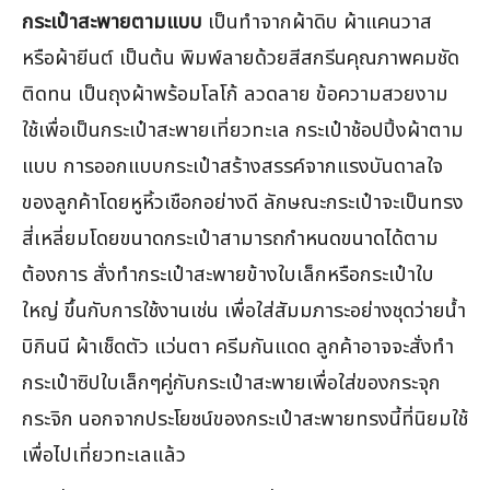
กระเป๋าสะพายตามแบบ
เป็นทำจากผ้าดิบ ผ้าแคนวาส
หรือผ้ายีนต์ เป็นต้น พิมพ์ลายด้วยสีสกรีนคุณภาพคมชัด
ติดทน เป็นถุงผ้าพร้อมโลโก้ ลวดลาย ข้อความสวยงาม
ใช้เพื่อเป็นกระเป๋าสะพายเที่ยวทะเล กระเป๋าช้อปปิ้งผ้าตาม
แบบ การออกแบบกระเป๋าสร้างสรรค์จากแรงบันดาลใจ
ของลูกค้าโดยหูหิ้วเชือกอย่างดี ลักษณะกระเป๋าจะเป็นทรง
สี่เหลี่ยมโดยขนาดกระเป๋าสามารถกำหนดขนาดได้ตาม
ต้องการ สั่งทำกระเป๋าสะพายข้างใบเล็กหรือกระเป๋าใบ
ใหญ่ ขึ้นกับการใช้งานเช่น เพื่อใส่สัมมภาระอย่างชุดว่ายน้ำ
บิกินนี ผ้าเช็ดตัว แว่นตา ครีมกันแดด ลูกค้าอาจจะสั่งทำ
กระเป๋าซิปใบเล็กๆคู่กับกระเป๋าสะพายเพื่อใส่ของกระจุก
กระจิก นอกจากประโยชน์ของกระเป๋าสะพายทรงนี้ที่นิยมใช้
เพื่อไปเที่ยวทะเลแล้ว