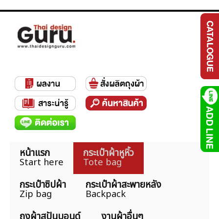
หน้าแรก
กระเป๋าผ้าหูหิ้ว
Start here
Tote bag
กระเป๋าซิปผ้า
กระเป๋าผ้าสะพายหลัง
Zip bag
Backpack
ถุงผ้าสปันบอนด์
งานผ้าอื่นๆ