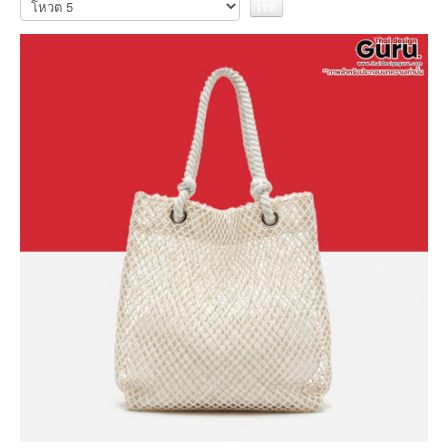
ให้
คะแนน