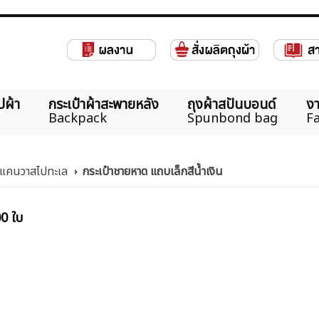
ปผ้า
กระเป๋าผ้าสะพายหลัง
ถุงผ้าสปันบอนด์
งา
Backpack
Spunbond bag
Fa
้าแคนวาสไปทะเล
กระเป๋าชายหาด แถบเล็กสีน้ำเงิน
00 ใบ