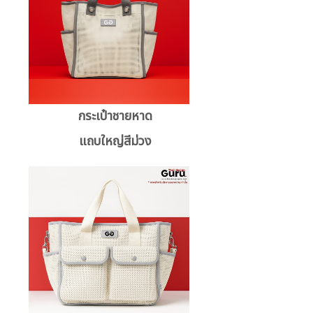
กระเป๋าชายหาด
แถบใหญ่สีม่วง