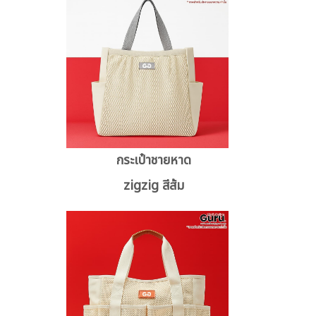
กระเป๋าชายหาด
zigzig สีส้ม