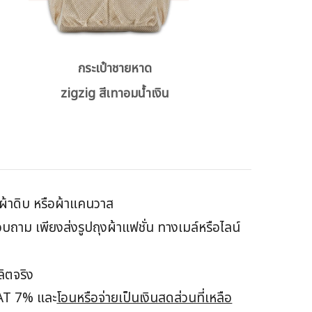
กระเป๋าชายหาด
zigzig สีเทาอมน้ำเงิน
้อผ้าดิบ หรือผ้าแคนวาส
าม เพียงส่งรูปถุงผ้าแฟชั่น ทางเมล์หรือไลน์
ย
ลิตจริง
VAT 7% และ
โอนหรือจ่ายเป็นเงินสดส่วนที่เหลือ