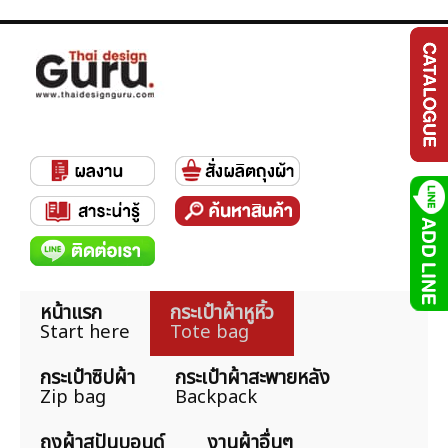
หน้าแรก
กระเป๋าผ้าหูหิ้ว
Start here
Tote bag
กระเป๋าซิปผ้า
กระเป๋าผ้าสะพายหลัง
Zip bag
Backpack
ถุงผ้าสปันบอนด์
งานผ้าอื่นๆ