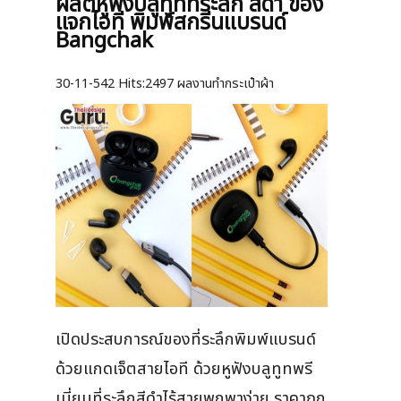
ผลิตหูฟังบลูทูทที่ระลึก สีดำ ของ
แจกไอที พิมพ์สกรีนแบรนด์
Bangchak
30-11-542
Hits:
2497 ผลงานทำกระเป๋าผ้า
เปิดประสบการณ์ของที่ระลึกพิมพ์แบรนด์
ด้วยแกดเจ็ตสายไอที ด้วยหูฟังบลูทูทพรี
เมี่ยมที่ระลึกสีดำไร้สายพกพาง่าย ราคาถูก