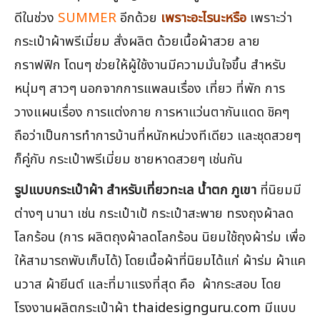
ดีในช่วง
SUMMER
อีกด้วย
เพราะอะไรนะหรือ
เพราะว่า
กระเป๋าผ้าพรีเมี่ยม สั่งผลิต ด้วยเนื้อผ้าสวย ลาย
กราฟฟิก โดนๆ ช่วยให้ผู้ใช้งานมีความมั่นใจขึ้น สำหรับ
หนุ่มๆ สาวๆ นอกจากการแพลนเรื่อง เที่ยว ที่พัก การ
วางแผนเรื่อง การแต่งกาย การหาแว่นตากันแดด ชิคๆ
ถือว่าเป็นการทำการบ้านที่หนักหน่วงทีเดียว และชุดสวยๆ
ก็คู่กับ กระเป๋าพรีเมี่ยม ชายหาดสวยๆ เช่นกัน
รูปแบบกระเป๋าผ้า สำหรับเที่ยวทะเล น้ำตก ภูเขา
ที่นิยมมี
ต่างๆ นานา เช่น กระเป๋าเป้ กระเป๋าสะพาย ทรงถุงผ้าลด
โลกร้อน (การ ผลิตถุงผ้าลดโลกร้อน นิยมใช้ถุงผ้าร่ม เพื่อ
ให้สามารถพับเก็บได้) โดยเนื้อผ้าที่นิยมได้แก่ ผ้าร่ม ผ้าแค
นวาส ผ้ายีนต์ และที่มาแรงที่สุด คือ ผ้ากระสอบ โดย
โรงงานผลิตกระเป๋าผ้า
thaidesignguru.com
มีแบบ