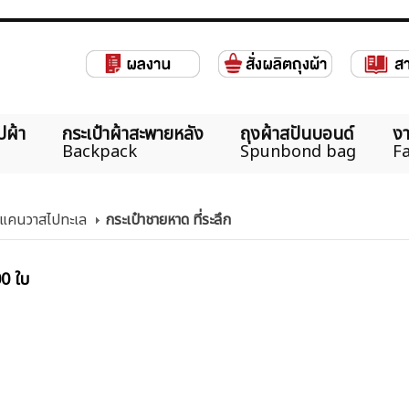
ปผ้า
กระเป๋าผ้าสะพายหลัง
ถุงผ้าสปันบอนด์
งา
Backpack
Spunbond bag
Fa
้าแคนวาสไปทะเล
กระเป๋าชายหาด ที่ระลึก
00 ใบ