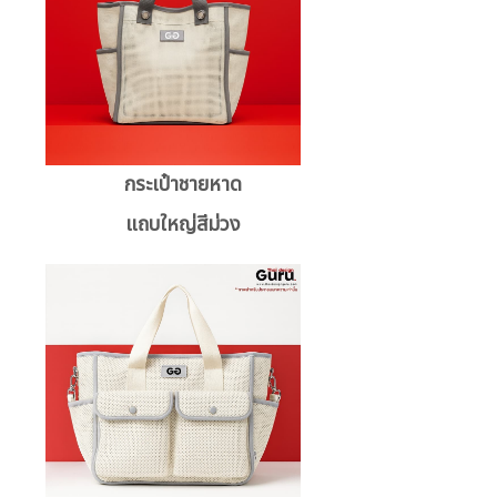
กระเป๋าชายหาด
แถบใหญ่สีม่วง