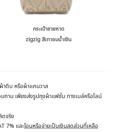
กระเป๋าชายหาด
zigzig สีเทาอมน้ำเงิน
้อผ้าดิบ หรือผ้าแคนวาส
าม เพียงส่งรูปถุงผ้าแฟชั่น ทางเมล์หรือไลน์
ย
ลิตจริง
VAT 7% และ
โอนหรือจ่ายเป็นเงินสดส่วนที่เหลือ