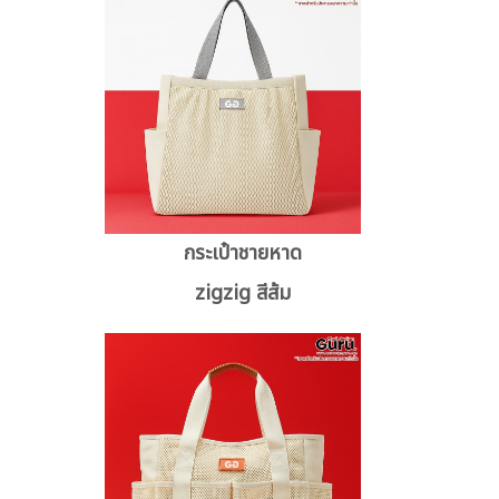
กระเป๋าชายหาด
zigzig สีส้ม