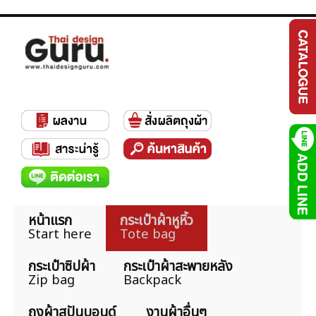
หน้าแรก
กระเป๋าผ้าหูหิ้ว
Start here
Tote bag
กระเป๋าซิปผ้า
กระเป๋าผ้าสะพายหลัง
Zip bag
Backpack
ถุงผ้าสปันบอนด์
งานผ้าอื่นๆ