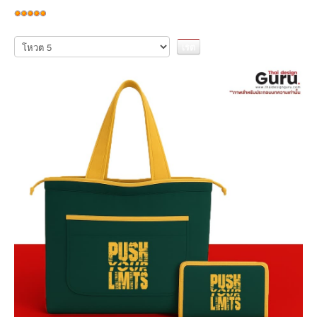
ให้
เรต
กรุณา
ให้
สมาชิก:
5
/
5
คะแนน