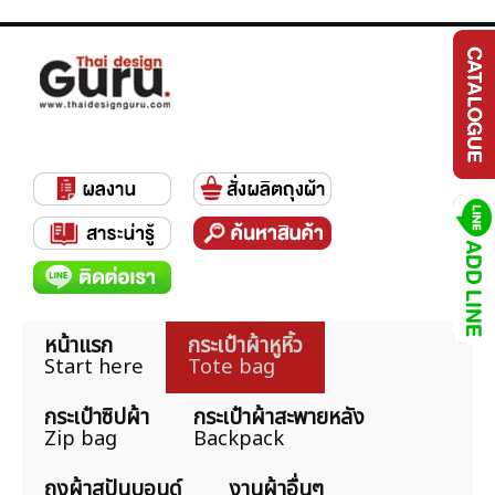
หน้าแรก
กระเป๋าผ้าหูหิ้ว
Start here
Tote bag
กระเป๋าซิปผ้า
กระเป๋าผ้าสะพายหลัง
Zip bag
Backpack
ถุงผ้าสปันบอนด์
งานผ้าอื่นๆ