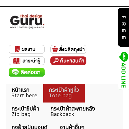
หน้าแรก
กระเป๋าผ้าหูหิ้ว
Start here
Tote bag
กระเป๋าซิปผ้า
กระเป๋าผ้าสะพายหลัง
Zip bag
Backpack
ถุงผ้าสปันบอนด์
งานผ้าอื่นๆ