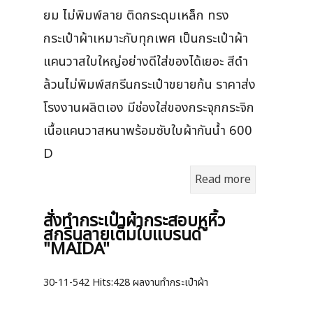
ผลิตกระเป๋าแคนวาสสะพายข้างสีดำ พรีเมี่
ยม ไม่พิมพ์ลาย ติดกระดุมเหล็ก ทรง
กระเป๋าผ้าเหมาะกับทุกเพศ เป็นกระเป๋าผ้า
แคนวาสใบใหญ่อย่างดีใส่ของได้เยอะ สีดำ
ล้วนไม่พิมพ์สกรีนกระเป๋าขยายก้น ราคาส่ง
โรงงานผลิตเอง มีช่องใส่ของกระจุกกระจิก
เนื้อแคนวาสหนาพร้อมซับใบผ้ากันน้ำ 600
D
Read more
สั่งทำกระเป๋าผ้ากระสอบหูหิ้ว
สกรีนลายเต็มใบแบรนด์
"MAIDA"
30-11-542
Hits:
428 ผลงานทำกระเป๋าผ้า