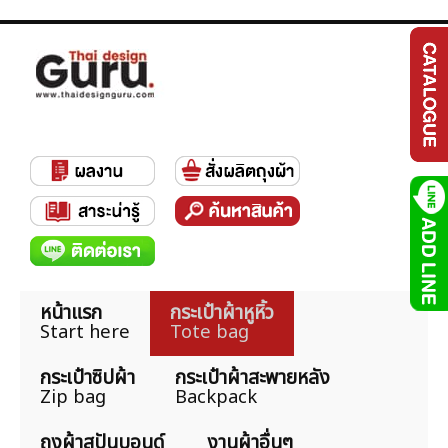
หน้าแรก
กระเป๋าผ้าหูหิ้ว
Start here
Tote bag
กระเป๋าซิปผ้า
กระเป๋าผ้าสะพายหลัง
Zip bag
Backpack
ถุงผ้าสปันบอนด์
งานผ้าอื่นๆ