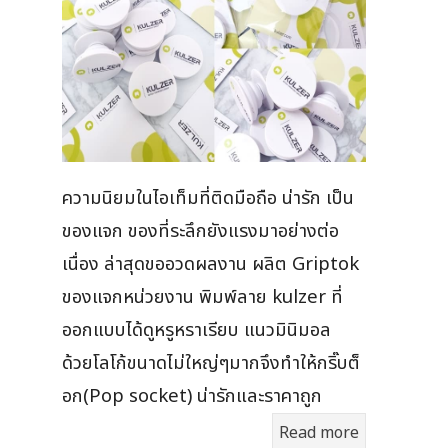
ความนิยมในไอเท็มที่ติดมือถือ น่ารัก เป็น
ของแจก ของที่ระลึกยังแรงมาอย่างต่อ
เนื่อง ล่าสุดขออวดผลงาน ผลิต Griptok
ของแจกหน่วยงาน พิมพ์ลาย kulzer ที่
ออกแบบได้ดูหรูหราเรียบ แนวมินิมอล
ด้วยโลโก้ขนาดไม่ใหญ่ๆมากจึงทำให้กริ๊บต็
อก(Pop socket) น่ารักและราคาถูก
Read more