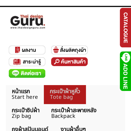
หน้าแรก
กระเป๋าผ้าหูหิ้ว
Start here
Tote bag
กระเป๋าซิปผ้า
กระเป๋าผ้าสะพายหลัง
Zip bag
Backpack
ถุงผ้าสปันบอนด์
งานผ้าอื่นๆ