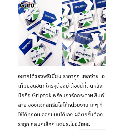
อยากได้ของพรีเมี่ยม ราคาถูก แจกง่าย ไอ
เท็มยอดฮิตที่ใครๆต้องมี ต้องนี้ที่ติดหลัง
มือถือ Griptok พร้อมการ์ดกระดาษพิมพ์
ลาย ของแจกสกรีนโลโก้หน่วยงาน เก๋ๆ ที่
ใช้ได้ทุกคน ออกแบบได้เอง ผลิตกริ๊บต๊อก
ราถูก กลมๆเล็กๆ แต่ประโยชน์เยอะ