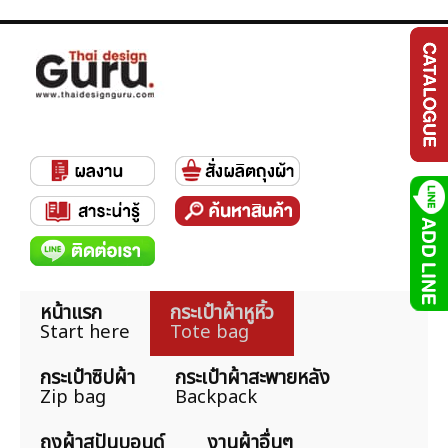
หน้าแรก
กระเป๋าผ้าหูหิ้ว
Start here
Tote bag
กระเป๋าซิปผ้า
กระเป๋าผ้าสะพายหลัง
Zip bag
Backpack
ถุงผ้าสปันบอนด์
งานผ้าอื่นๆ