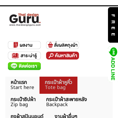
หน้าแรก
กระเป๋าผ้าหูหิ้ว
Start here
Tote bag
กระเป๋าซิปผ้า
กระเป๋าผ้าสะพายหลัง
Zip bag
Backpack
ถุงผ้าสปันบอนด์
งานผ้าอื่นๆ