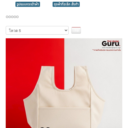
รูปแบบกระเป๋าผ้า
ถุงผ้าที่ระลึก สั่งทำ
กรุณา
ให้
คะแนน