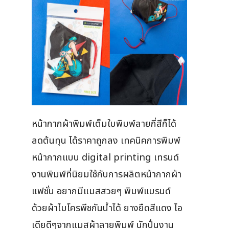
หน้ากากผ้าพิมพ์เต็มใบพิมพ์ลายกี่สีก็ได้
ลดต้นทุน ได้ราคาถูกลง เทคนิคการพิมพ์
หน้ากากแบบ digital printing เทรนด์
งานพิมพ์ที่นิยมใช้กับการผลิตหน้ากากผ้า
แฟชั่น อยากมีแมสสวยๆ พิมพ์แบรนด์
ด้วยผ้าไมโครพีชกันน้ำได้ ยางยืดสีแดง ไอ
เดียดีๆจากแมสผ้าลายพิมพ์ นักปั่นงาน