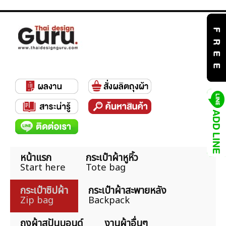
หน้าแรก
กระเป๋าผ้าหูหิ้ว
Start here
Tote bag
กระเป๋าซิปผ้า
กระเป๋าผ้าสะพายหลัง
Zip bag
Backpack
ถุงผ้าสปันบอนด์
งานผ้าอื่นๆ