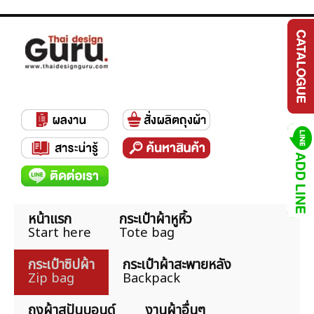
หน้าแรก
กระเป๋าผ้าหูหิ้ว
Start here
Tote bag
กระเป๋าซิปผ้า
กระเป๋าผ้าสะพายหลัง
Zip bag
Backpack
ถุงผ้าสปันบอนด์
งานผ้าอื่นๆ