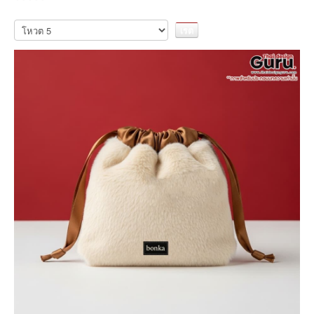
กรุณา
ให้
คะแนน