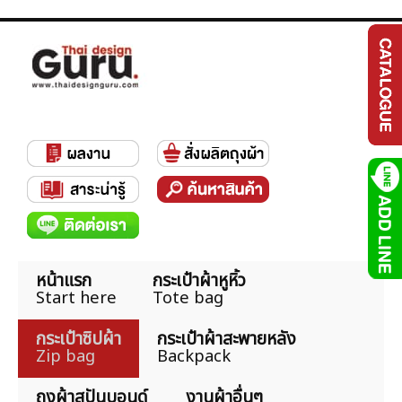
หน้าแรก
กระเป๋าผ้าหูหิ้ว
Start here
Tote bag
กระเป๋าซิปผ้า
กระเป๋าผ้าสะพายหลัง
Zip bag
Backpack
ถุงผ้าสปันบอนด์
งานผ้าอื่นๆ