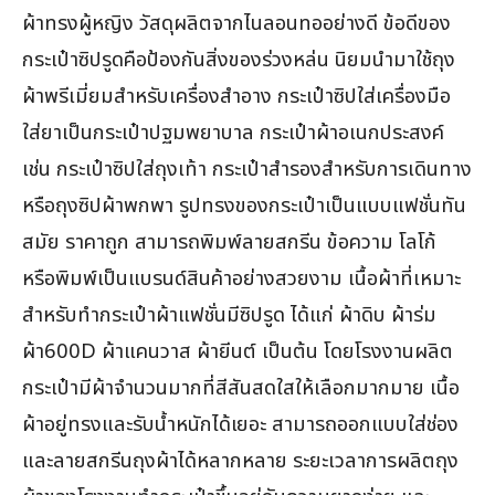
ผ้าทรงผู้หญิง วัสดุผลิตจากไนลอนทออย่างดี ข้อดีของ
กระเป๋าซิปรูดคือป้องกันสิ่งของร่วงหล่น นิยมนำมาใช้ถุง
ผ้าพรีเมี่ยมสำหรับเครื่องสำอาง กระเป๋าซิปใส่เครื่องมือ
ใส่ยาเป็นกระเป๋าปฐมพยาบาล กระเป๋าผ้าอเนกประสงค์
เช่น กระเป๋าซิปใส่ถุงเท้า กระเป๋าสำรองสำหรับการเดินทาง
หรือถุงซิปผ้าพกพา รูปทรงของกระเป๋าเป็นแบบแฟชั่นทัน
สมัย ราคาถูก สามารถพิมพ์ลายสกรีน ข้อความ โลโก้
หรือพิมพ์เป็นแบรนด์สินค้าอย่างสวยงาม เนื้อผ้าที่เหมาะ
สำหรับทำกระเป๋าผ้าแฟชั่นมีซิปรูด ได้แก่ ผ้าดิบ ผ้าร่ม
ผ้า600D ผ้าแคนวาส ผ้ายีนต์ เป็นต้น โดยโรงงานผลิต
กระเป๋ามีผ้าจำนวนมากที่สีสันสดใสให้เลือกมากมาย เนื้อ
ผ้าอยู่ทรงและรับน้ำหนักได้เยอะ สามารถออกแบบใส่ช่อง
และลายสกรีนถุงผ้าได้หลากหลาย ระยะเวลาการผลิตถุง