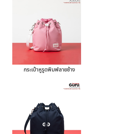
กระเป๋าหูรูดพิมพ์ลายช้าง