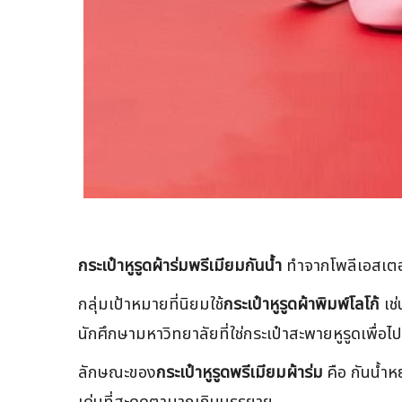
กระเป๋าหูรูดผ้าร่มพรีเมียมกันน้ำ
ทำจากโพลีเอสเตอร์
กลุ่มเป้าหมายที่นิยมใช้
กระเป๋าหูรูดผ้าพิมพ์โลโก้
เช่
นักศึกษามหาวิทยาลัยที่ใช่กระเป๋าสะพายหูรูดเพื่
ลักษณะของ
กระเป๋าหูรูดพรีเมียมผ้าร่ม
คือ กันน้ำห
เด่นที่สะดุดตามากเกินบรรยาย