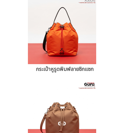
กระเป๋าหูรูดพิมพ์ลายซิกแซก