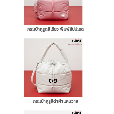
กระเป๋าหูรูดสีเขียว พิมพ์สัปปะรด
กระเป๋าหูรูสีดำผ้าแคนวาส