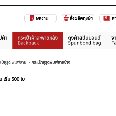
ปผ้า
กระเป๋าผ้าสะพายหลัง
ถุงผ้าสปันบอนด์
งา
Backpack
Spunbond bag
Fa
เป้หูรูด พิมพ์ลาย
กระเป๋าหูรูดพิมพ์ลายช้าง
บ เริ่ม 500 ใบ