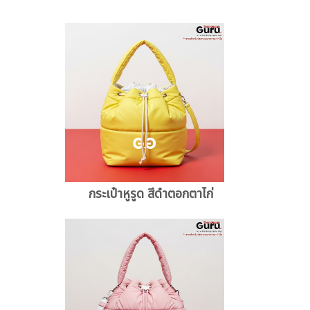
กระเป๋าหูรูด สีดำตอกตาไก่