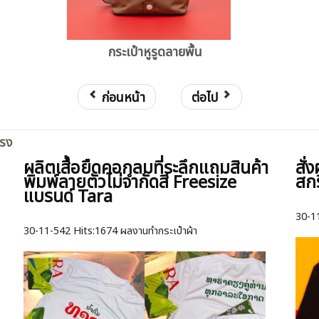
กระเป๋าหูรูดลายพื้น
ก่อนหน้า
ต่อไป
ตรง
ผลิตเสื้อยืดคอกลมที่ระลึกแถมสินค้า
สั่
พิมพ์ลายตัวไม่จำกัดสี Freesize
สก
แบรนด์ Tara
30-1
30-11-542
Hits:
1674 ผลงานทำกระเป๋าผ้า