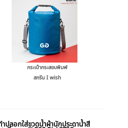
กระเป๋ากระสอบพิมพ์
สกรีน I wish
งทำปลอกใส่ขวดน้ำผ้านักประดาน้ำสี