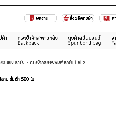
ปผ้า
กระเป๋าผ้าสะพายหลัง
ถุงผ้าสปันบอนด์
งา
Backpack
Spunbond bag
Fa
้ากระสอบ สกรีน
กระเป๋ากระสอบพิมพ์ สกรีน Hello
ลาย ขั้นต่ำ 500 ใบ