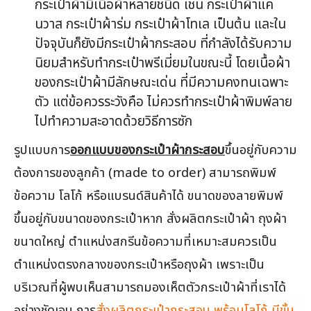
กระเป๋าผ้ามีเนื้อผ้าหลายชนิด เช่น กระเป๋าผ้าแค
นวาส กระเป๋าผ้าร่ม กระเป๋าผ้าโทเล เป็นต้น และใน
ปัจจุบันก็ยังมีกระเป๋าผ้ากระสอบ ที่กำลังได้รับความ
นิยมสำหรับทำกระเป๋าพรีเมี่ยมในขณะนี้ โดยเนื้อผ้า
ของกระเป๋าผ้ามีลักษณะเด่น ที่มีความคงทนเฉพาะ
ตัว แต่ข้อควรระวังคือ ไม่ควรทำกระเป๋าผ้าพิมพ์ลาย
ไปทำความสะอาดด้วยวิธีการซัก
รูปแบบการ
ออกแบบของกระเป๋าผ้ากระสอบ
ขึ้นอยู่กับความ
ต้องการของลูกค้า (made to order) สามารถพิมพ์
ข้อความ โลโก้ หรือแบรนด์สินค้าได้ ขนาดของลายพิมพ์
ขึ้นอยู่กับขนาดของกระเป๋าหาก สั่งผลิตกระเป๋าผ้า ถุงผ้า
ขนาดใหญ่ ตำแหน่งสกรีนข้อความที่เหมาะสมควรเป็น
ตำแหน่งตรงกลางของกระเป๋าหรือถุงผ้า เพราะเป็น
บริเวณที่ผู้พบเห็นสามารถมองเห็ตตัวกระเป๋าผ้าที่เราได้
อย่างชัดเจน การ
สั่งผลิตกระเป๋ากระสอบ พร้อมโลโก้ มีขั้น