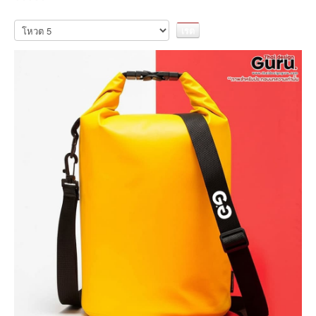
เรต
กรุณา
ให้
สมาชิก:
5
/
5
คะแนน