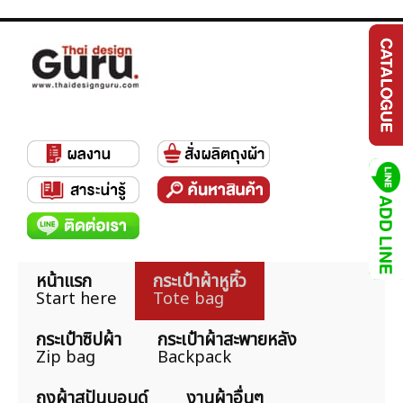
หน้าแรก
กระเป๋าผ้าหูหิ้ว
Start here
Tote bag
กระเป๋าซิปผ้า
กระเป๋าผ้าสะพายหลัง
Zip bag
Backpack
ถุงผ้าสปันบอนด์
งานผ้าอื่นๆ