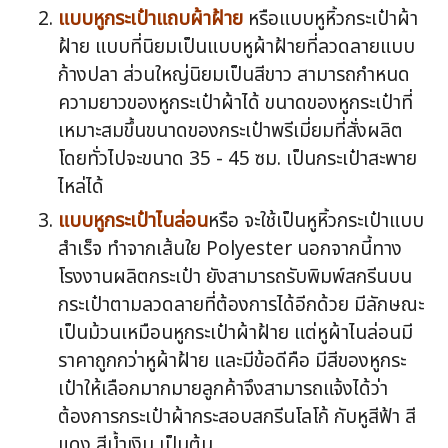
แบบหูกระเป๋าแถบผ้าฝ้าย
หรือแบบหูหิ้วกระเป๋าผ้า
ฝ้าย แบบที่นิยมเป็นแบบหูผ้าฝ้ายที่ลวดลายแบบ
ก้างปลา ส่วนใหญ่นิยมเป็นสีขาว สามารถกำหนด
ความยาวของหูกระเป๋าผ้าได้ ขนาดของหูกระเป๋าที่
เหมาะสมขึ้นขนาดของกระเป๋าพรีเมี่ยมที่สั่งผลิต
โดยทั่วไปจะขนาด 35 - 45 ซม. เป็นกระเป๋าสะพาย
ไหล่ได้
แบบหูกระเป๋าไนล่อน
หรือ จะใช้เป็นหูหิ้วกระเป๋าแบบ
สำเร็จ ทำจากเส้นใย Polyester นอกจากนี้ทาง
โรงงานผลิตกระเป๋า ยังสามารถรับพิมพ์สกรีนบน
กระเป๋าตามลวดลายที่ต้องการได้อีกด้วย มีลักษณะ
เป็นม้วนเหมือนหูกระเป๋าผ้าฝ้าย แต่หูผ้าไนล่อนมี
ราคาถูกกว่าหูผ้าฝ้าย และมีข้อดีคือ มีสีของหูกระ
เป๋าให้เลือกมากมายลูกค้าจึงสามารถแจ้งได้ว่า
ต้องการกระเป๋าผ้ากระสอบสกรีนโลโก้ กับหูสีฟ้า สี
แดง สีน้ำเงิน เป็นต้น