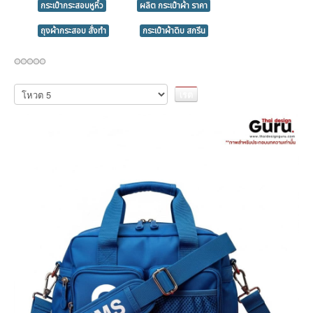
กระเป๋ากระสอบหูหิ้ว
ผลิต กระเป๋าผ้า ราคา
ถุงผ้ากระสอบ สั่งทำ
กระเป๋าผ้าดิบ สกรีน
กรุณา
ให้
คะแนน