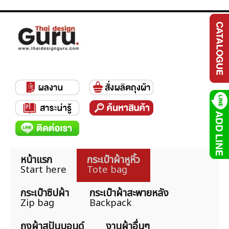
หน้าแรก
กระเป๋าผ้าหูหิ้ว
Start here
Tote bag
กระเป๋าซิปผ้า
กระเป๋าผ้าสะพายหลัง
Zip bag
Backpack
ถุงผ้าสปันบอนด์
งานผ้าอื่นๆ