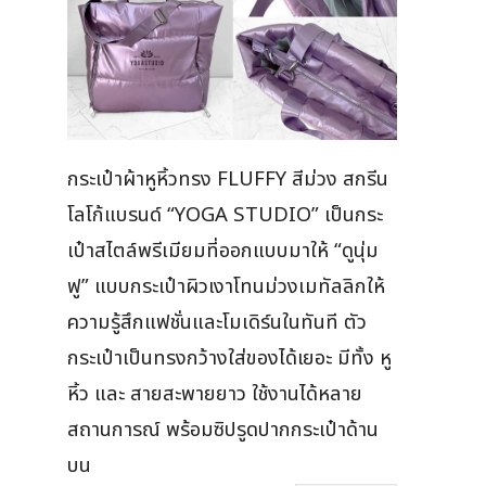
กระเป๋าผ้าหูหิ้วทรง FLUFFY สีม่วง สกรีน
โลโก้แบรนด์ “YOGA STUDIO” เป็นกระ
เป๋าสไตล์พรีเมียมที่ออกแบบมาให้ “ดูนุ่ม
ฟู” แบบกระเป๋าผิวเงาโทนม่วงเมทัลลิกให้
ความรู้สึกแฟชั่นและโมเดิร์นในทันที ตัว
กระเป๋าเป็นทรงกว้างใส่ของได้เยอะ มีทั้ง หู
หิ้ว และ สายสะพายยาว ใช้งานได้หลาย
สถานการณ์ พร้อมซิปรูดปากกระเป๋าด้าน
บน