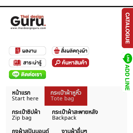
หน้าแรก
กระเป๋าผ้าหูหิ้ว
Start here
Tote bag
กระเป๋าซิปผ้า
กระเป๋าผ้าสะพายหลัง
Zip bag
Backpack
ถุงผ้าสปันบอนด์
งานผ้าอื่นๆ