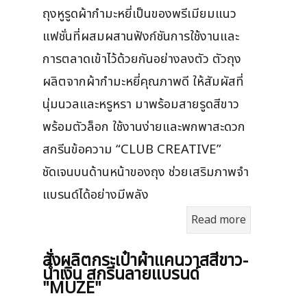
ถุงหูรูดผ้ากำมะหยี่เป็นของพรีเมียมแนว
แฟชั่นที่ผสมผสานฟังก์ชันการใช้งานและ
การตลาดเข้าไว้ด้วยกันอย่างลงตัว ตัวถุง
ผลิตจากผ้ากำมะหยี่คุณภาพดี ให้สัมผัสที่
นุ่มนวลและหรูหรา มาพร้อมสายรูดสีขาว
พร้อมตัวล็อก ใช้งานง่ายและพกพาสะดวก
สกรีนข้อความ “CLUB CREATIVE”
ชัดเจนบนด้านหน้าของถุง ช่วยเสริมภาพจำ
แบรนด์ได้อย่างมีพลัง
Read more
สั่งผลิตกระเป๋าผ้าแคนวาสสีขาว-
น้ำเงิน สกรีนลายแบรนด์
"MUZE"