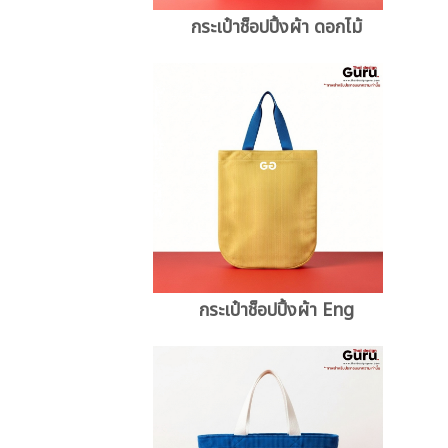
กระเป๋าช็อปปิ้งผ้า ดอกไม้
กระเป๋าช็อปปิ้งผ้า Eng