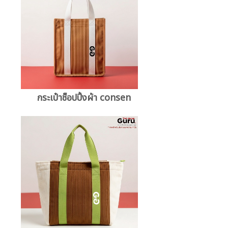
กระเป๋าช็อปปิ้งผ้า consen