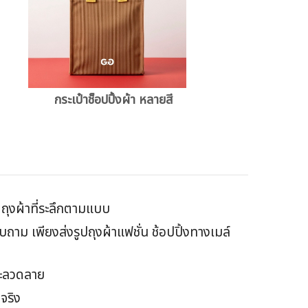
กระเป๋าช็อปปิ้งผ้า หลายสี
ิตถุงผ้าที่ระลึกตามแบบ
าม เพียงส่งรูปถุงผ้าแฟชั่น ช้อปปิ้งทางเมล์
และลวดลาย
จริง