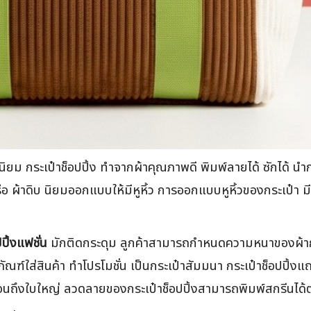
ามนิยม กระเป๋าช็อปปิ้ง ทำจากผ้าคุณภาพดี พิมพ์ลายได้ ซักได้
 ผ้าดิบ นิยมออกแบบให้มีหูหิ้ว การออกแบบหูหิ้วของกระเป๋า มีท
ปิ้งแฟชั่น
มักติดกระดุม ลูกค้าสามารถกำหนดความหนาของผ้ากร
ฑ์ใส่สินค้า ทำโปรโมชั่น เป็นกระเป๋าสัมมนา กระเป๋าช็อปปิ้งแถม
มือ จนถึงใบใหญ่ ลวดลายของกระเป๋าช็อปปิ้งสามารถพิมพ์สกรีนได