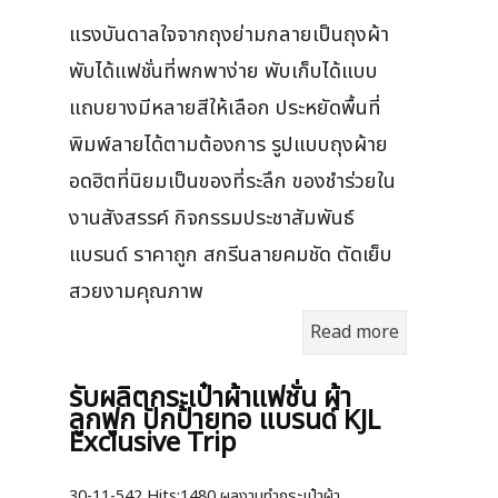
แรงบันดาลใจจากถุงย่ามกลายเป็นถุงผ้า
พับได้แฟชั่นที่พกพาง่าย พับเก็บได้แบบ
แถบยางมีหลายสีให้เลือก ประหยัดพื้นที่
พิมพ์ลายได้ตามต้องการ รูปแบบถุงผ้าย
อดฮิตที่นิยมเป็นของที่ระลึก ของชำร่วยใน
งานสังสรรค์ กิจกรรมประชาสัมพันธ์
แบรนด์ ราคาถูก สกรีนลายคมชัด ตัดเย็บ
สวยงามคุณภาพ
Read more
รับผลิตกระเป๋าผ้าแฟชั่น ผ้า
ลูกฟูก ปักป้ายทอ แบรนด์ KJL
Exclusive Trip
30-11-542
Hits:
1480 ผลงานทำกระเป๋าผ้า