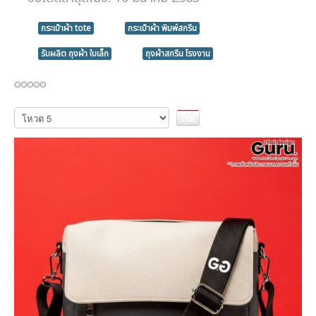
กระเป๋าผ้า tote
กระเป๋าผ้า พิมพ์สกรีน
รับผลิต ถุงผ้า ใบเล็ก
ถุงผ้าสกรีน โรงงาน
กรุณา
ให้
คะแนน