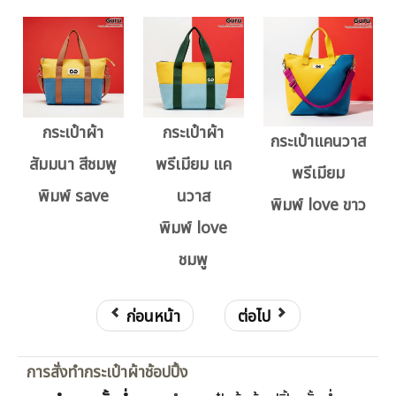
กระเป๋าผ้า
กระเป๋าผ้า
กระเป๋าแคนวาส
สัมมนา สีชมพู
พรีเมียม แค
พรีเมียม
พิมพ์ save
นวาส
พิมพ์ love ขาว
พิมพ์ love
ชมพู
ก่อนหน้า
ต่อไป
การสั่งทำกระเป๋าผ้าช้อปปิ้ง