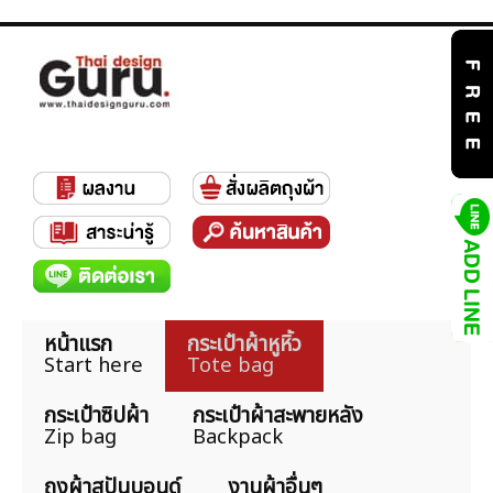
หน้าแรก
กระเป๋าผ้าหูหิ้ว
Start here
Tote bag
กระเป๋าซิปผ้า
กระเป๋าผ้าสะพายหลัง
Zip bag
Backpack
ถุงผ้าสปันบอนด์
งานผ้าอื่นๆ