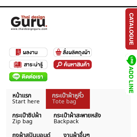
หน้าแรก
กระเป๋าผ้าหูหิ้ว
Start here
Tote bag
กระเป๋าซิปผ้า
กระเป๋าผ้าสะพายหลัง
Zip bag
Backpack
ถุงผ้าสปันบอนด์
งานผ้าอื่นๆ