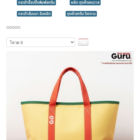
กระเป๋าช็อปปิ้งพิมพ์สกรีน
ผลิต ถุงผ้าแคนวาส
กระเป๋าสัมมนา รับผลิต
ถุงผ้าสกรีน โรงงาน
กรุณา
ให้
คะแนน