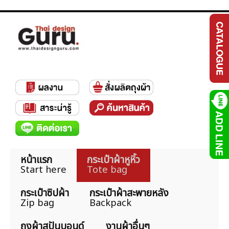
หน้าแรก
กระเป๋าผ้าหูหิ้ว
Start here
Tote bag
กระเป๋าซิปผ้า
กระเป๋าผ้าสะพายหลัง
Zip bag
Backpack
ถุงผ้าสปันบอนด์
งานผ้าอื่นๆ