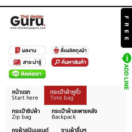
หน้าแรก
กระเป๋าผ้าหูหิ้ว
Start here
Tote bag
กระเป๋าซิปผ้า
กระเป๋าผ้าสะพายหลัง
Zip bag
Backpack
ถุงผ้าสปันบอนด์
งานผ้าอื่นๆ