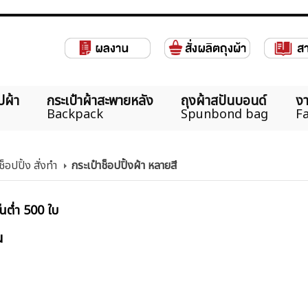
ปผ้า
กระเป๋าผ้าสะพายหลัง
ถุงผ้าสปันบอนด์
งา
Backpack
Spunbond bag
Fa
ช็อปปิ้ง สั่งทำ
กระเป๋าช็อปปิ้งผ้า หลายสี
้นต่ำ 500 ใบ
น