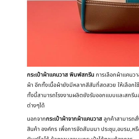
กระเป๋าผ้าแคนวาส พิมพ์สกรีน
การเลือกผ้าแคนวาส
ผ้า อีกทั้งเนื้อผ้ายังมีหลากสีสันที่สดสวย ให้เล
ทั้งนี้สามารถโรงงานผลิตยังรับออกแบบและสกรีนสำห
ต่างๆได้
นอกจาก
กระเป๋าผ้าจากผ้าแคนวาส
ลูกค้าสามารถสั่
สินค้า องค์กร เพื่อการจัดสัมมนา ประชุม,อบรม,หร