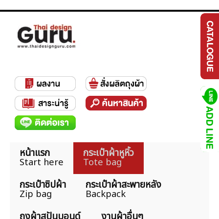
หน้าแรก
กระเป๋าผ้าหูหิ้ว
Start here
Tote bag
กระเป๋าซิปผ้า
กระเป๋าผ้าสะพายหลัง
Zip bag
Backpack
ถุงผ้าสปันบอนด์
งานผ้าอื่นๆ