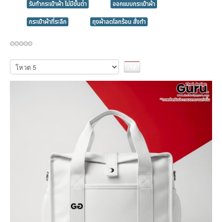
รับทํากระเป๋าผ้า ไม่มีขั้นต่ํา
ออกแบบกระเป๋าผ้า
กระเป๋าผ้าที่ระลึก
ถุงผ้าลดโลกร้อน สั่งทำ
กรุณา
ให้
คะแนน