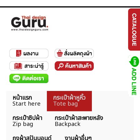
หน้าแรก
กระเป๋าผ้าหูหิ้ว
Start here
Tote bag
กระเป๋าซิปผ้า
กระเป๋าผ้าสะพายหลัง
Zip bag
Backpack
ถุงผ้าสปันบอนด์
งานผ้าอื่นๆ