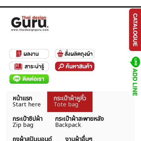
หน้าแรก
กระเป๋าผ้าหูหิ้ว
Start here
Tote bag
กระเป๋าซิปผ้า
กระเป๋าผ้าสะพายหลัง
Zip bag
Backpack
ถุงผ้าสปันบอนด์
งานผ้าอื่นๆ