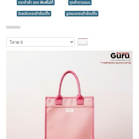
กระเป๋าผ้า แจก พิมพ์โลโก้
ถุงผ้าตามแบบ
รับผลิตกระเป๋าช้อปปิ้ง
รูปแบบกระเป๋าช้อปปิ้ง
กรุณา
ให้
คะแนน