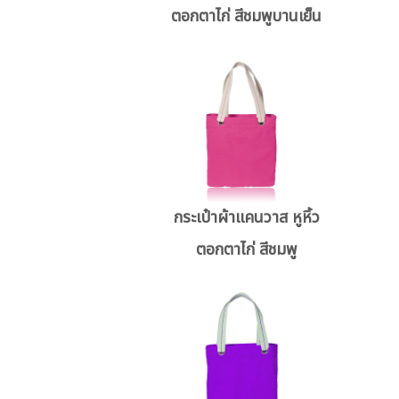
ตอกตาไก่ สีชมพูบานเย็น
กระเป๋าผ้าแคนวาส หูหิ้ว
ตอกตาไก่ สีชมพู