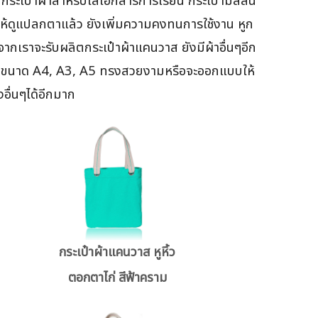
ระเป๋าผ้าสำหรับใส่เอกสารการเรียน กระเป๋ามีสีสัน
ห้ดูแปลกตาแล้ว ยังเพิ่มความคงทนการใช้งาน หูก
เราจะรับผลิตกระเป๋าผ้าแคนวาส ยังมีผ้าอื่นๆอีก
 จะมีขนาด A4, A3, A5 ทรงสวยงามหรือจะออกแบบให้
อื่นๆได้อีกมาก
กระเป๋าผ้าแคนวาส หูหิ้ว
ตอกตาไก่ สีฟ้าคราม