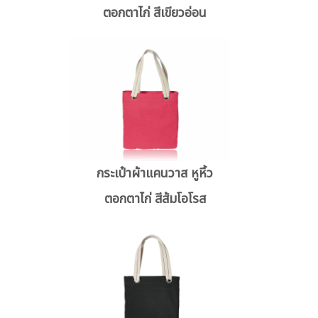
ตอกตาไก่ สีเขียวอ่อน
กระเป๋าผ้าแคนวาส หูหิ้ว
ตอกตาไก่ สีส้มโอโรส