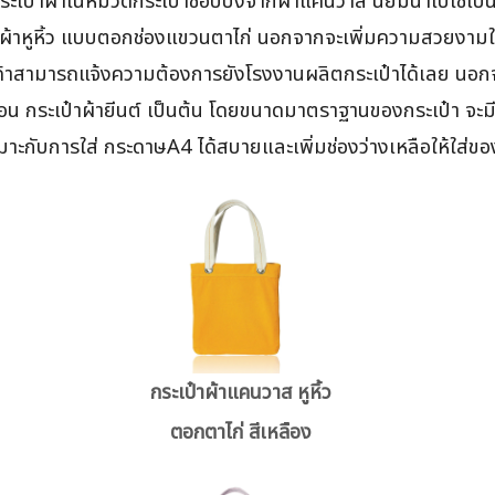
ะเป๋าผ้าในหมวดกระเป๋าช้อปปิ้งจากผ้าแคนวาส นิยมนำไปใช้เป็นก
าผ้าหูหิ้ว แบบตอกช่องแขวนตาไก่ นอกจากจะเพิ่มความสวยงามใ
้าสามารถแจ้งความต้องการยังโรงงานผลิตกระเป๋าได้เลย นอกจาก
อตตอน กระเป๋าผ้ายีนต์ เป็นต้น โดยขนาดมาตราฐานของกระเป๋า
ะกับการใส่ กระดาษA4 ได้สบายและเพิ่มช่องว่างเหลือให้ใส่ของ
กระเป๋าผ้าแคนวาส หูหิ้ว
ตอกตาไก่ สีเหลือง