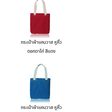
กระเป๋าผ้าแคนวาส หูหิ้ว
ตอกตาไก่ สีแดง
กระเป๋าผ้าแคนวาส หูหิ้ว