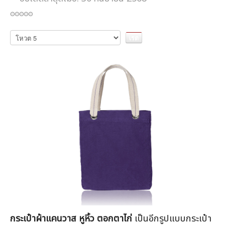
กรุณา
ให้
คะแนน
กระเป๋าผ้าแคนวาส หูหิ้ว ตอกตาไก่
เป็นอีกรูปแบบกระเป๋า