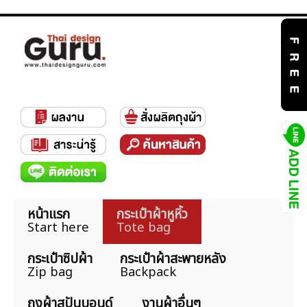
หน้าแรก
กระเป๋าผ้าหูหิ้ว
Start here
Tote bag
กระเป๋าซิปผ้า
กระเป๋าผ้าสะพายหลัง
Zip bag
Backpack
ถุงผ้าสปันบอนด์
งานผ้าอื่นๆ