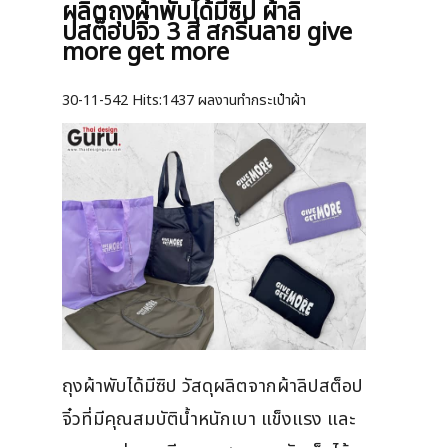
ผลิตถุงผ้าพับได้มีซิป ผ้าลิ
ปสต็อปจิ๋ว 3 สี สกรีนลาย give
more get more
30-11-542
Hits:
1437 ผลงานทำกระเป๋าผ้า
ถุงผ้าพับได้มีซิป วัสดุผลิตจากผ้าลิปสต็อป
จิ๋วที่มีคุณสมบัติน้ำหนักเบา แข็งแรง และ