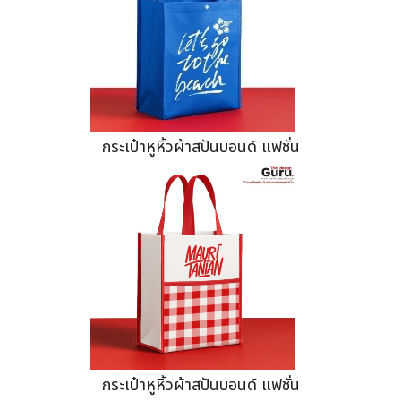
กระเป๋าหูหิ้วผ้าสปันบอนด์ แฟชั่น
กระเป๋าหูหิ้วผ้าสปันบอนด์ แฟชั่น