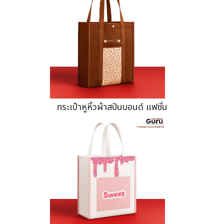
กระเป๋าหูหิ้วผ้าสปันบอนด์ แฟชั่น