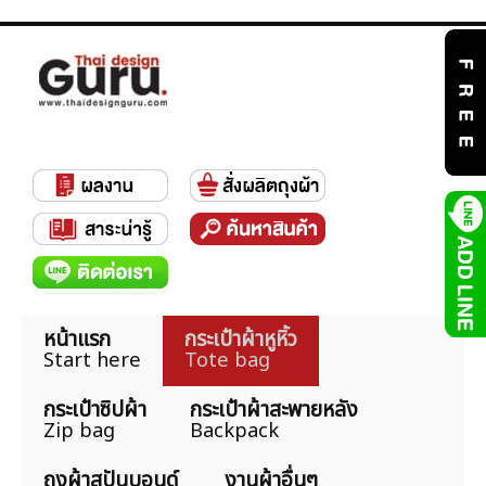
หน้าแรก
กระเป๋าผ้าหูหิ้ว
Start here
Tote bag
กระเป๋าซิปผ้า
กระเป๋าผ้าสะพายหลัง
Zip bag
Backpack
ถุงผ้าสปันบอนด์
งานผ้าอื่นๆ