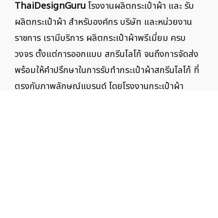
ThaiDesignGuru
โรงงานผลิตกระเป๋าผ้า และ รับ
ผลิตกระเป๋าผ้า สำหรับองค์กร บริษัท และหน่วยงาน
ราชการ เรามีบริการ ผลิตกระเป๋าผ้าพรีเมี่ยม ครบ
วงจร ตั้งแต่การออกแบบ สกรีนโลโก้ จนถึงการจัดส่ง
พร้อมให้คำปรึกษาในการรับทำกระเป๋าผ้าสกรีนโลโก้ ที่
ตรงกับภาพลักษณ์แบรนด์ โดยโรงงานกระเป๋าผ้า
OEM มาตรฐานสูง เรารับผลิตถุงผ้า และ กระเป๋าผ้า
แจกงาน เพื่อใช้เป็นของพรีเมี่ยม ของขวัญพนักงาน
และของที่ระลึกองค์กร
ลิขสิทธิ์ © 2018
thaidesignguru.com
สงวนไว้
ซึ่งสิทธิทั้งหมด.
DESIGN GURU CO.,LTD.
50 ซอยสาธุประดิษฐ์ 4 ถนนจันทน์