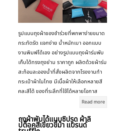
รูปแบบถุงผ้าของชำร่วยที่พกพาง่ายขนาด
กระทัดรัด แจกง่าย น้ำหนักเบา ออกแบบ
งานพิมพ์ได้เอง อย่างรูปแบบถุงผ้าร่มพับ
เก็บได้ทรงถุงย่าม ราคาถูก ผลิตด้วยผ้าร่ม
สะท้อนละอองน้ำที่สั่งผลิตจากโรงงานทำ
กระเป๋าผ้าในไทย มีเนื้อผ้าให้เลือกหลายสี
คละสีได้ ของที่ระลึกที่ใช้ได้หลายโอกาส
Read more
ถุงผ้าพับได้แบบซิปรูด ผ้าลิ
ปต็อคสีเขียวขี้ม้า แบรนด์