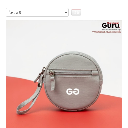
กรุณา
ให้
คะแนน