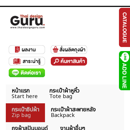
หน้าแรก
กระเป๋าผ้าหูหิ้ว
Start here
Tote bag
กระเป๋าซิปผ้า
กระเป๋าผ้าสะพายหลัง
Zip bag
Backpack
ถุงผ้าสปันบอนด์
งานผ้าอื่นๆ