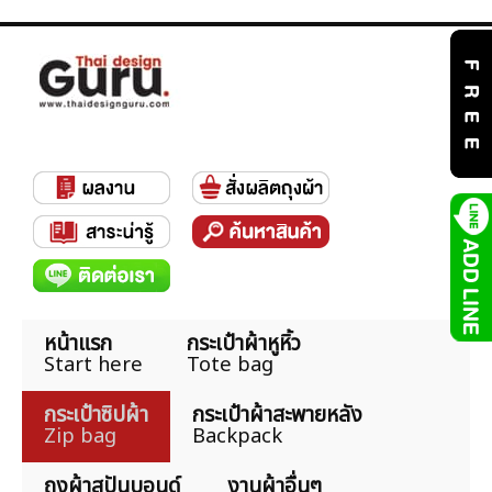
หน้าแรก
กระเป๋าผ้าหูหิ้ว
Start here
Tote bag
กระเป๋าซิปผ้า
กระเป๋าผ้าสะพายหลัง
Zip bag
Backpack
ถุงผ้าสปันบอนด์
งานผ้าอื่นๆ