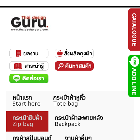
หน้าแรก
กระเป๋าผ้าหูหิ้ว
Start here
Tote bag
กระเป๋าซิปผ้า
กระเป๋าผ้าสะพายหลัง
Zip bag
Backpack
ถุงผ้าสปันบอนด์
งานผ้าอื่นๆ