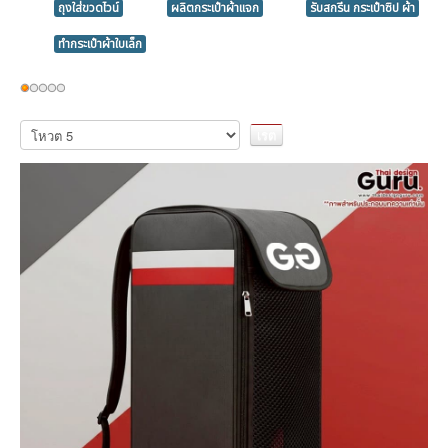
ถุงใส่ขวดไวน์
ผลิตกระเป๋าผ้าแจก
รับสกรีน กระเป๋าซิป ผ้า
ทำกระเป๋าผ้าใบเล็ก
ให้
เรต
กรุณา
ให้
สมาชิก:
1
/
5
คะแนน