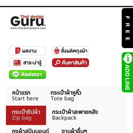
หน้าแรก
กระเป๋าผ้าหูหิ้ว
Start here
Tote bag
กระเป๋าซิปผ้า
กระเป๋าผ้าสะพายหลัง
Zip bag
Backpack
ถุงผ้าสปันบอนด์
งานผ้าอื่นๆ