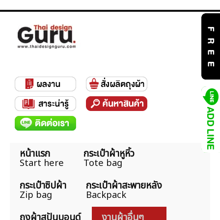
หน้าแรก
กระเป๋าผ้าหูหิ้ว
Start here
Tote bag
กระเป๋าซิปผ้า
กระเป๋าผ้าสะพายหลัง
Zip bag
Backpack
ถุงผ้าสปันบอนด์
งานผ้าอื่นๆ