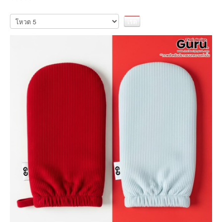
กรุณา
ให้
คะแนน