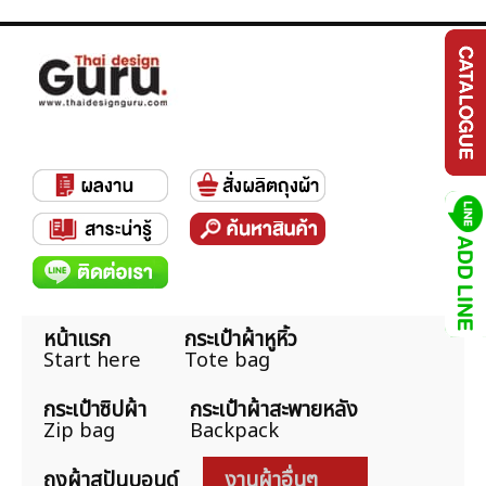
หน้าแรก
กระเป๋าผ้าหูหิ้ว
Start here
Tote bag
กระเป๋าซิปผ้า
กระเป๋าผ้าสะพายหลัง
Zip bag
Backpack
ถุงผ้าสปันบอนด์
งานผ้าอื่นๆ