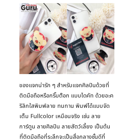
ของแจกน่ารัก ๆ สำหรับแจกศิลปินด้วยที่
ติดมือถือหรือกริ๊บต๊อก แบบไดคัท ด้วยอะค
ริลิกใสพิมพ์ลาย ทนทาน พิมพ์ได้แบบจัด
เต็ม Fullcolor เหมือนจริง เช่น ลาย
การ์ตูน ลายศิลปิน ลายสัตว์เลี้ยง เป็นต้น
ที่ติดมือถือที่ระลึกจะเป็นสื่อกลางชั้นดีที่