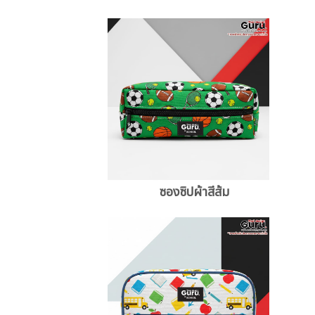
ซองซิปผ้าสีส้ม