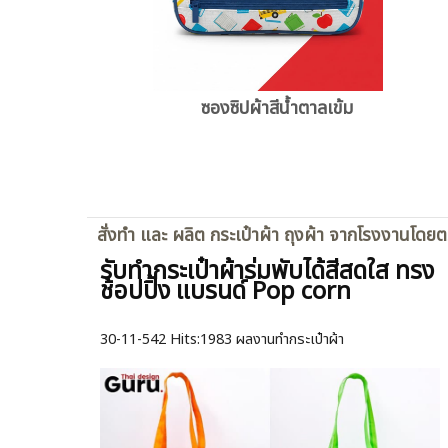
ซองซิปผ้าสีน้ำตาลเข้ม
สั่งทำ และ ผลิต กระเป๋าผ้า ถุงผ้า จากโรงงานโดย
รับทำกระเป๋าผ้าร่มพับได้สีสดใส ทรง
ช้อปปิ้ง แบรนด์ Pop corn
30-11-542
Hits:
1983 ผลงานทำกระเป๋าผ้า