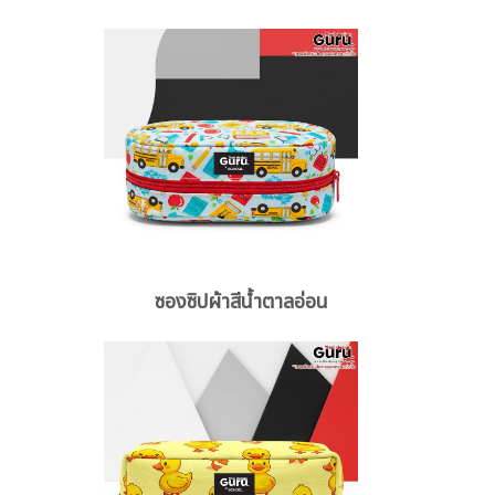
ซองซิปผ้าสีน้ำตาลอ่อน