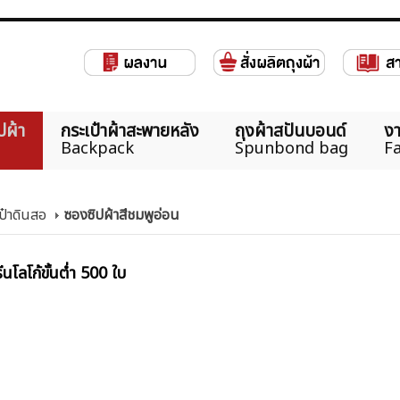
ปผ้า
กระเป๋าผ้าสะพายหลัง
ถุงผ้าสปันบอนด์
งา
Backpack
Spunbond bag
Fa
ป๋าดินสอ
ซองซิปผ้าสีชมพูอ่อน
นโลโก้ขั้นต่ำ 500 ใบ