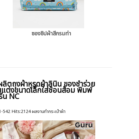
ซองซิปผ้าสีกรมท่า
งผลิตถุงผ้าหูรูดผ้าลินิน ของชำร่วย
แต่งขนาดเล็กใส่ช้อนส้อม พิมพ์
รีน NC
1-542
Hits:
2124 ผลงานทำกระเป๋าผ้า