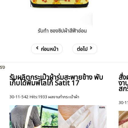
รับทำ ซองซิปผ้าสีฟ้าอ่อน
ก่อนหน้า
ต่อไป
ตรง
รับผลิตกระเป๋าผ้าร่มสะพายข้าง พับ
สั่
เก็บได้พิมพ์โลโก้ Satit 17
งาน
สก
30-11-542
Hits:
1933 ผลงานทำกระเป๋าผ้า
30-1