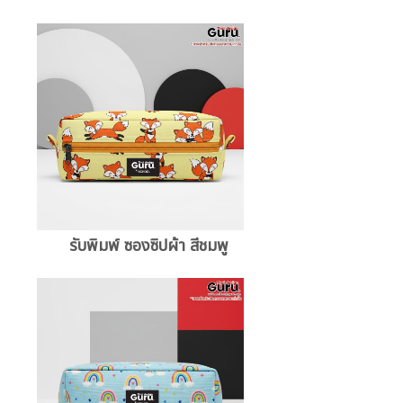
รับพิมพ์ ซองซิปผ้า สีชมพู