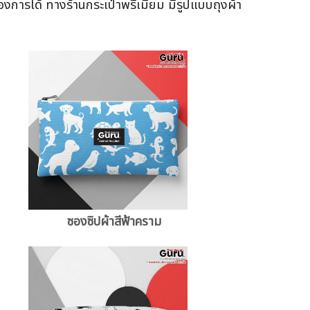
การได้ ทางร้านกระเป๋าพรีเมี่ยม มีรูปแบบถุงผ้า
ซองซิปผ้าสีฟ้าคราม